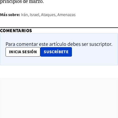
principios de marzo.
Más sobre:
Irán
Israel
Ataques
Amenazas
COMENTARIOS
Para comentar este artículo debes ser suscriptor.
OPENS IN NEW WINDOW
INICIA SESIÓN
SUSCRÍBETE