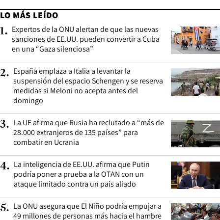
LO MÁS LEÍDO
Expertos de la ONU alertan de que las nuevas
1
.
sanciones de EE.UU. pueden convertir a Cuba
en una “Gaza silenciosa”
España emplaza a Italia a levantar la
2
.
suspensión del espacio Schengen y se reserva
medidas si Meloni no acepta antes del
domingo
La UE afirma que Rusia ha reclutado a “más de
3
.
28.000 extranjeros de 135 países” para
combatir en Ucrania
La inteligencia de EE.UU. afirma que Putin
4
.
podría poner a prueba a la OTAN con un
ataque limitado contra un país aliado
La ONU asegura que El Niño podría empujar a
5
.
49 millones de personas más hacia el hambre