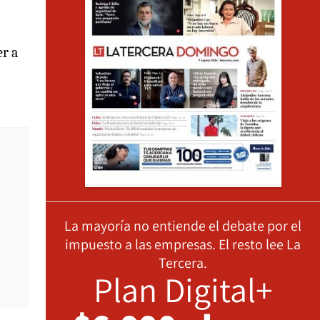
r a
La mayoría no entiende el debate por el
impuesto a las empresas. El resto lee La
Tercera.
Plan Digital+