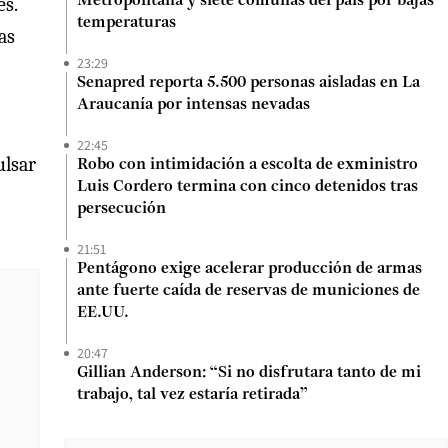
es.
Metropolitana y siete comunas del país por bajas
temperaturas
as
23:29
Senapred reporta 5.500 personas aisladas en La
Araucanía por intensas nevadas
22:45
ulsar
Robo con intimidación a escolta de exministro
Luis Cordero termina con cinco detenidos tras
persecución
21:51
Pentágono exige acelerar producción de armas
ante fuerte caída de reservas de municiones de
EE.UU.
20:47
Gillian Anderson: “Si no disfrutara tanto de mi
trabajo, tal vez estaría retirada”