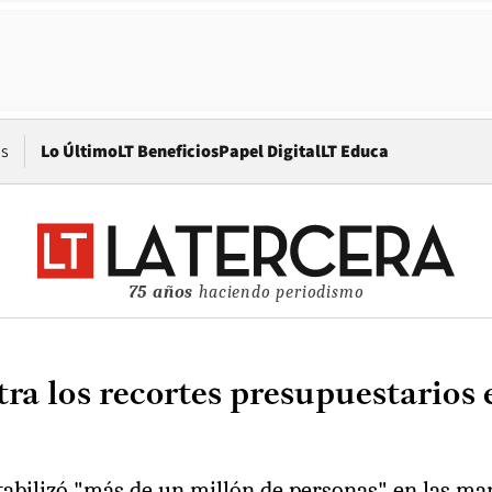
Opens in new window
os
Lo Último
LT Beneficios
Papel Digital
LT Educa
75 años
haciendo periodismo
ra los recortes presupuestarios e
tabilizó "más de un millón de personas" en las ma