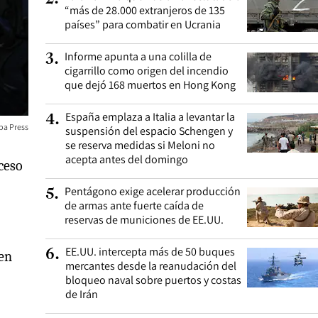
“más de 28.000 extranjeros de 135
países” para combatir en Ucrania
Informe apunta a una colilla de
3
.
cigarrillo como origen del incendio
que dejó 168 muertos en Hong Kong
España emplaza a Italia a levantar la
4
.
pa Press
suspensión del espacio Schengen y
se reserva medidas si Meloni no
acepta antes del domingo
oceso
Pentágono exige acelerar producción
5
.
de armas ante fuerte caída de
reservas de municiones de EE.UU.
EE.UU. intercepta más de 50 buques
6
.
 en
mercantes desde la reanudación del
bloqueo naval sobre puertos y costas
de Irán