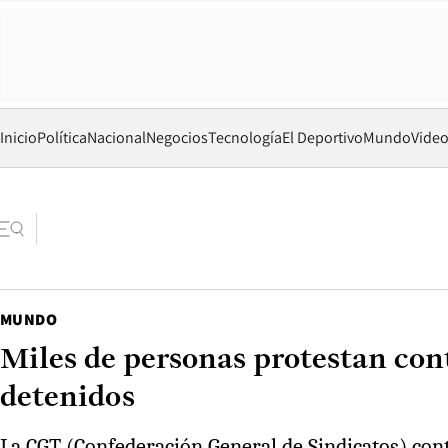
Inicio
Política
Nacional
Negocios
Tecnología
El Deportivo
Mundo
Vide
MUNDO
Miles de personas protestan cont
detenidos
La CGT (Confederación General de Sindicatos) con