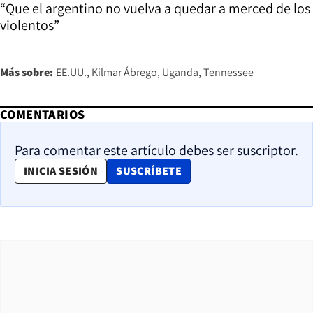
“Que el argentino no vuelva a quedar a merced de los
violentos”
Más sobre:
EE.UU.
Kilmar Ábrego
Uganda
Tennessee
COMENTARIOS
Para comentar este artículo debes ser suscriptor.
OPENS IN NEW WINDOW
INICIA SESIÓN
SUSCRÍBETE