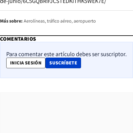
de-junio/6C5GQBRIFJCSTEDKITHK5WEK7E/
Más sobre:
Aerolíneas
tráfico aéreo
aeropuerto
COMENTARIOS
Para comentar este artículo debes ser suscriptor.
OPENS IN NEW WINDOW
INICIA SESIÓN
SUSCRÍBETE