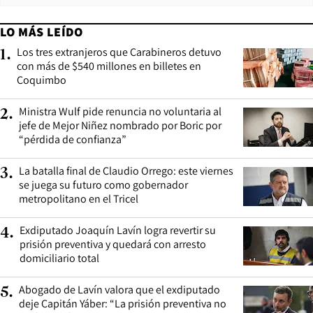
LO MÁS LEÍDO
Los tres extranjeros que Carabineros detuvo
1
.
con más de $540 millones en billetes en
Coquimbo
Ministra Wulf pide renuncia no voluntaria al
2
.
jefe de Mejor Niñez nombrado por Boric por
“pérdida de confianza”
La batalla final de Claudio Orrego: este viernes
3
.
se juega su futuro como gobernador
metropolitano en el Tricel
Exdiputado Joaquín Lavín logra revertir su
4
.
prisión preventiva y quedará con arresto
domiciliario total
Abogado de Lavín valora que el exdiputado
5
.
deje Capitán Yáber: “La prisión preventiva no