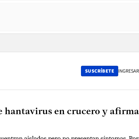
SUSCRÍBETE
INGRESAR
e hantavirus en crucero y afirma
ncuentran aislados pero no presentan síntomas. Por