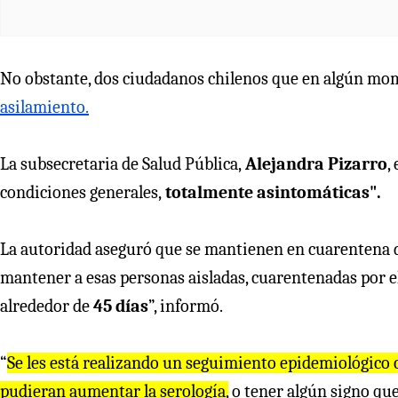
No obstante, dos ciudadanos chilenos que en algún mom
asilamiento.
La subsecretaria de Salud Pública,
Alejandra Pizarro
,
condiciones generales,
totalmente asintomáticas".
La autoridad aseguró que se mantienen en cuarentena d
mantener a esas personas aisladas, cuarentenadas por e
alrededor de
45 días
”, informó.
“
Se les está realizando un seguimiento epidemiológico c
pudieran aumentar la serología,
o tener algún signo qu