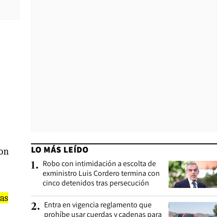
LO MÁS LEÍDO
son
Robo con intimidación a escolta de
1
.
exministro Luis Cordero termina con
cinco detenidos tras persecución
nas
Entra en vigencia reglamento que
2
.
prohíbe usar cuerdas y cadenas para