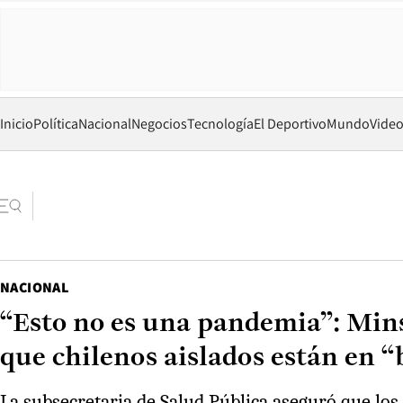
Inicio
Política
Nacional
Negocios
Tecnología
El Deportivo
Mundo
Vide
NACIONAL
“Esto no es una pandemia”: Mins
que chilenos aislados están en 
La subsecretaria de Salud Pública aseguró que los