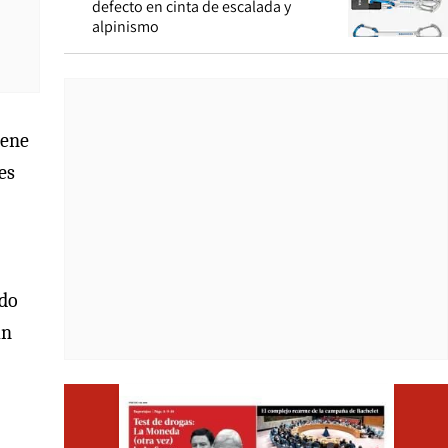
defecto en cinta de escalada y
alpinismo
iene
es
ado
un
Opens i