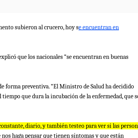
ento subieron al crucero, hoy s
e encuentran en
 explicó que los nacionales “se encuentran en buenas
e forma preventiva. “El Ministro de Salud ha decidido
l tiempo que dura la incubación de la enfermedad, que 
onstante, diario, y también testeo para ver si las perso
e nos haga pensar que tienen síntomas y que están