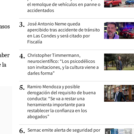
el remolque de vehículos en panne o
accidentados
José Antonio Neme queda
3
.
casos
apercibido tras accidente de tránsito
en Las Condes y será citado por
Fiscalía
aber
Christopher Timmermann,
4
.
neurocientífico: “Los psicodélicos
 la
son invitaciones, y la cultura viene a
darles forma”
Ramiro Mendoza y posible
5
.
derogación del requisito de buena
conducta: “Se va a restar una
herramienta importante para
restablecer la confianza en los
abogados”
Sernac emite alerta de seguridad por
6
.