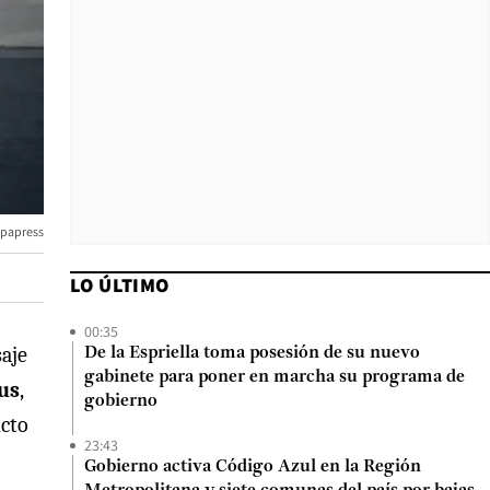
opapress
LO ÚLTIMO
00:35
saje
De la Espriella toma posesión de su nuevo
gabinete para poner en marcha su programa de
us
,
gobierno
ucto
23:43
Gobierno activa Código Azul en la Región