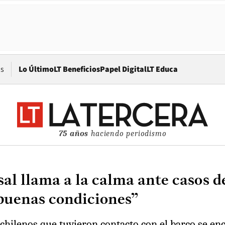
Opens in new window
os
Lo Último
LT Beneficios
Papel Digital
LT Educa
75 años
haciendo periodismo
al llama a la calma ante casos d
“buenas condiciones”
 chilenos que tuvieron contacto con el barco se e