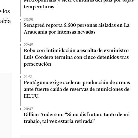
Metropolitana y siete comunas del país por bajas
temperaturas
e los
23:29
había
Senapred reporta 5.500 personas aisladas en La
Araucanía por intensas nevadas
22:45
Robo con intimidación a escolta de exministro
Luis Cordero termina con cinco detenidos tras
persecución
21:51
Pentágono exige acelerar producción de armas
ante fuerte caída de reservas de municiones de
EE.UU.
20:47
Gillian Anderson: “Si no disfrutara tanto de mi
trabajo, tal vez estaría retirada”