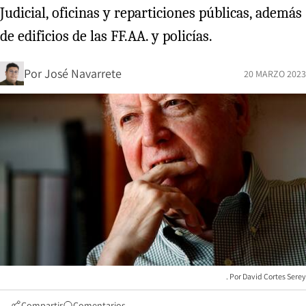
Judicial, oficinas y reparticiones públicas, además
de edificios de las FF.AA. y policías.
Por
José Navarrete
20 MARZO 2023
David Cortes Serey
Compartir
Comentarios