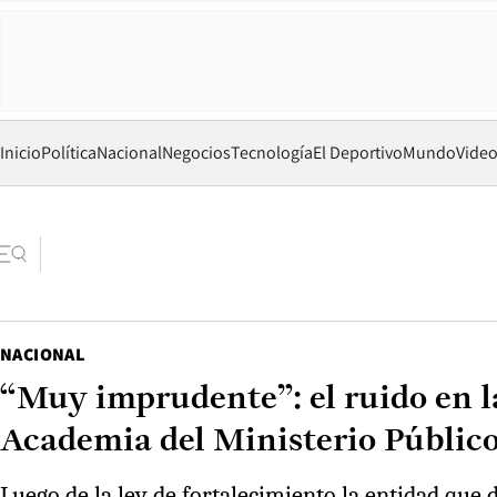
Inicio
Política
Nacional
Negocios
Tecnología
El Deportivo
Mundo
Vide
NACIONAL
“Muy imprudente”: el ruido en l
Academia del Ministerio Públic
Luego de la ley de fortalecimiento la entidad que 