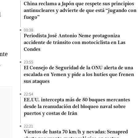
China reclama a Japón que respete sus principios
antinucleares y advierte de que está “jugando con
l
fuego”
00:38
Periodista José Antonio Neme protagoniza
accidente de tránsito con motociclista en Las
Condes
nte
23:55
a
El Consejo de Seguridad de la ONU alerta de una
escalada en Yemen y pide a los hutíes que frenen
sus ataques
22:54
EE.UU. intercepta más de 50 buques mercantes
desde la reanudación del bloqueo naval sobre
puertos y costas de Irán
22:21
Vientos de hasta 70 km/h y nevadas: Senapred