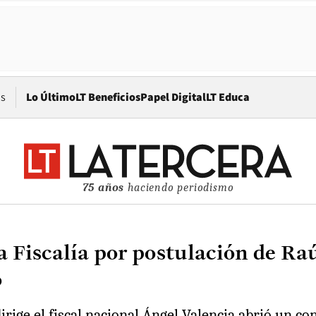
Opens in new window
os
Lo Último
LT Beneficios
Papel Digital
LT Educa
75 años
haciendo periodismo
a Fiscalía por postulación de Ra
o
dirige el fiscal nacional Ángel Valencia abrió un c