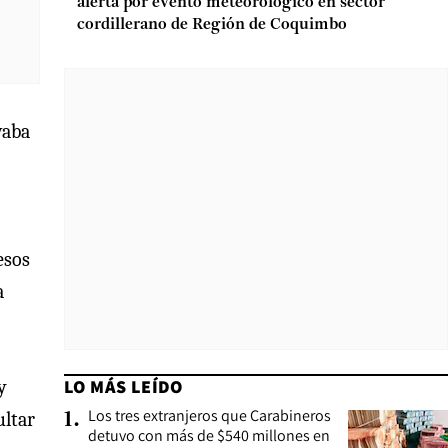
alerta por evento meteorológico en sector
cordillerano de Región de Coquimbo
vaba
esos
a
LO MÁS LEÍDO
y
Los tres extranjeros que Carabineros
ultar
1
.
detuvo con más de $540 millones en