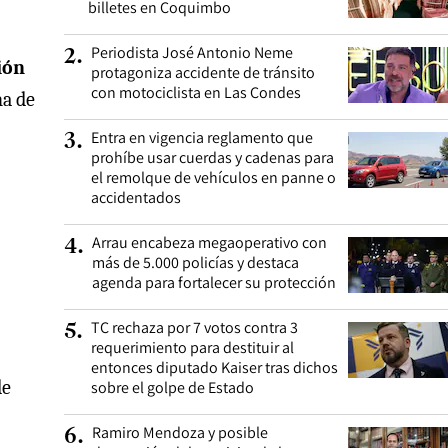
billetes en Coquimbo
Periodista José Antonio Neme
2
.
ión
protagoniza accidente de tránsito
con motociclista en Las Condes
na de
Entra en vigencia reglamento que
3
.
prohíbe usar cuerdas y cadenas para
el remolque de vehículos en panne o
accidentados
Arrau encabeza megaoperativo con
4
.
más de 5.000 policías y destaca
agenda para fortalecer su protección
TC rechaza por 7 votos contra 3
5
.
requerimiento para destituir al
entonces diputado Kaiser tras dichos
de
sobre el golpe de Estado
Ramiro Mendoza y posible
6
.