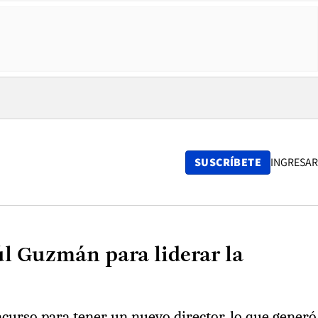
SUSCRÍBETE
INGRESAR
úl Guzmán para liderar la
oncurso para tener un nuevo director, lo que generó