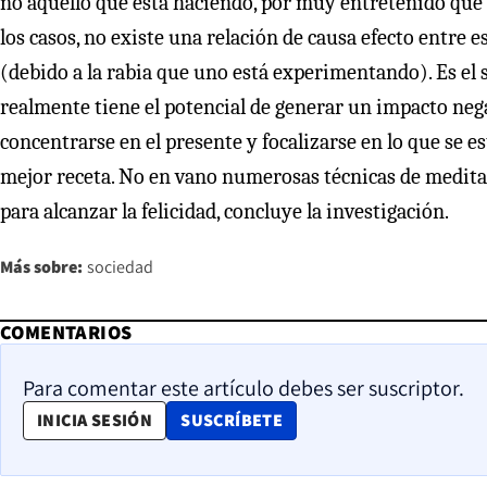
no aquello que está haciendo, por muy entretenido que s
los casos, no existe una relación de causa efecto entre
(debido a la rabia que uno está experimentando). Es el so
realmente tiene el potencial de generar un impacto nega
concentrarse en el presente y focalizarse en lo que se es
mejor receta. No en vano numerosas técnicas de medita
para alcanzar la felicidad, concluye la investigación.
Más sobre:
sociedad
COMENTARIOS
Para comentar este artículo debes ser suscriptor.
OPENS IN NEW WINDOW
INICIA SESIÓN
SUSCRÍBETE