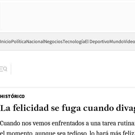
Inicio
Política
Nacional
Negocios
Tecnología
El Deportivo
Mundo
Vide
HISTÓRICO
La felicidad se fuga cuando div
Cuando nos vemos enfrentados a una tarea rutinari
el momento, aunque sea tedioso, lo hará más feliz.