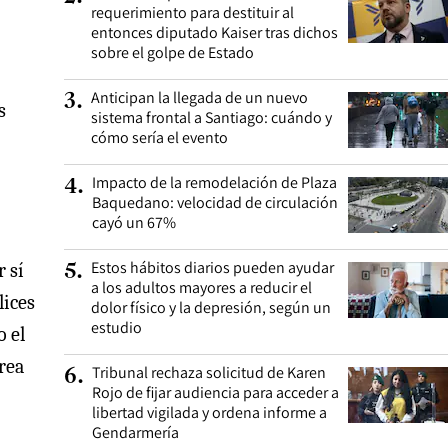
requerimiento para destituir al
entonces diputado Kaiser tras dichos
sobre el golpe de Estado
Anticipan la llegada de un nuevo
3
.
s
sistema frontal a Santiago: cuándo y
cómo sería el evento
Impacto de la remodelación de Plaza
4
.
Baquedano: velocidad de circulación
cayó un 67%
Estos hábitos diarios pueden ayudar
 sí
5
.
a los adultos mayores a reducir el
lices
dolor físico y la depresión, según un
estudio
o el
rea
Tribunal rechaza solicitud de Karen
6
.
Rojo de fijar audiencia para acceder a
libertad vigilada y ordena informe a
Gendarmería