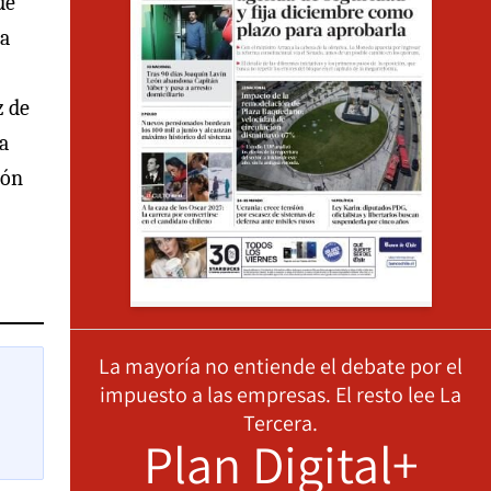
de
sa
z de
la
ión
La mayoría no entiende el debate por el
impuesto a las empresas. El resto lee La
Tercera.
Plan Digital+