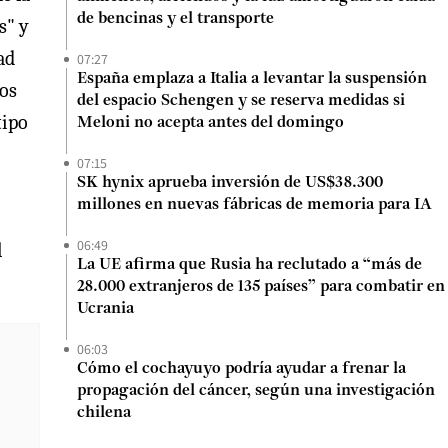
de bencinas y el transporte
s" y
ad
07:27
España emplaza a Italia a levantar la suspensión
os
del espacio Schengen y se reserva medidas si
tipo
Meloni no acepta antes del domingo
07:15
SK hynix aprueba inversión de US$38.300
millones en nuevas fábricas de memoria para IA
06:49
l
La UE afirma que Rusia ha reclutado a “más de
28.000 extranjeros de 135 países” para combatir en
Ucrania
06:03
Cómo el cochayuyo podría ayudar a frenar la
propagación del cáncer, según una investigación
chilena