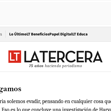
Opens in new window
os
Lo Último
LT Beneficios
Papel Digital
LT Educa
75 años
haciendo periodismo
agamos
a solemos evadir, pensando en cualquier cosa que 
 Eso es lo que concluye una investigación de Harva