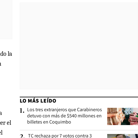
do la
n
LO MÁS LEÍDO
Los tres extranjeros que Carabineros
1
.
a
detuvo con más de $540 millones en
billetes en Coquimbo
er el
el
TC rechaza por 7 votos contra 3
2
.