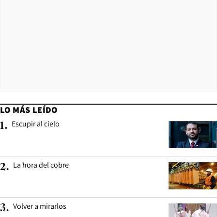
LO MÁS LEÍDO
Escupir al cielo
1
.
La hora del cobre
2
.
Volver a mirarlos
3
.