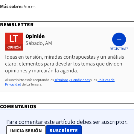
Más sobre:
Voces
NEWSLETTER
Opinión
Sábado, AM
REGÍSTRATE
Ideas en tensión, miradas contrapuestas y un análisis
claro: elementos para develar los temas que dividen
opiniones y marcarán la agenda.
Al suscribirte estás aceptando los
Términos y Condiciones
y las
Políticas de
Privacidad
de La Tercera.
COMENTARIOS
Para comentar este artículo debes ser suscriptor.
OPENS IN NEW WINDOW
INICIA SESIÓN
SUSCRÍBETE