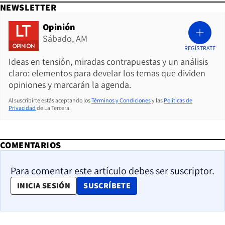
NEWSLETTER
Opinión
Sábado, AM
REGÍSTRATE
Ideas en tensión, miradas contrapuestas y un análisis
claro: elementos para develar los temas que dividen
opiniones y marcarán la agenda.
Al suscribirte estás aceptando los
Términos y Condiciones
y las
Políticas de
Privacidad
de La Tercera.
COMENTARIOS
Para comentar este artículo debes ser suscriptor.
OPENS IN NEW WINDOW
INICIA SESIÓN
SUSCRÍBETE