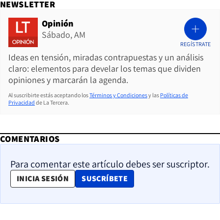
NEWSLETTER
Opinión
Sábado, AM
REGÍSTRATE
Ideas en tensión, miradas contrapuestas y un análisis
claro: elementos para develar los temas que dividen
opiniones y marcarán la agenda.
Al suscribirte estás aceptando los
Términos y Condiciones
y las
Políticas de
Privacidad
de La Tercera.
COMENTARIOS
Para comentar este artículo debes ser suscriptor.
OPENS IN NEW WINDOW
INICIA SESIÓN
SUSCRÍBETE