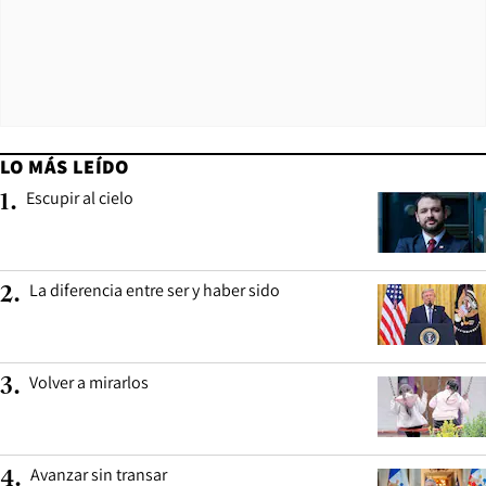
LO MÁS LEÍDO
Escupir al cielo
1
.
La diferencia entre ser y haber sido
2
.
Volver a mirarlos
3
.
Avanzar sin transar
4
.