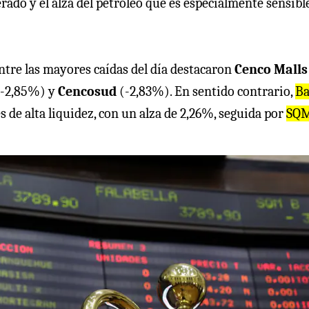
rado y el alza del petróleo que es especialmente sensibl
Entre las mayores caídas del día destacaron
Cenco Malls
(-2,85%) y
Cencosud
(-2,83%). En sentido contrario,
Ba
s de alta liquidez, con un alza de 2,26%, seguida por
SQ