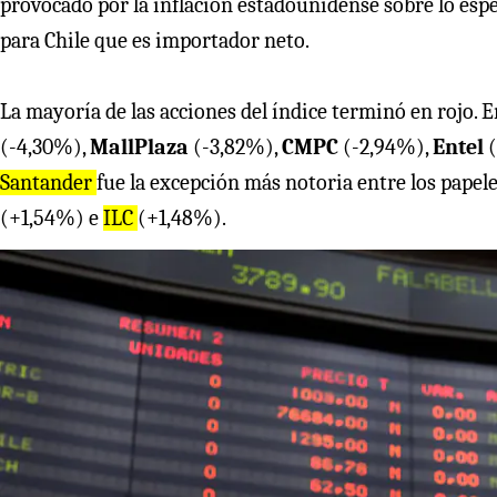
provocado por la inflación estadounidense sobre lo espe
para Chile que es importador neto.
La mayoría de las acciones del índice terminó en rojo. 
(-4,30%),
MallPlaza
(-3,82%),
CMPC
(-2,94%),
Entel
Santander
fue la excepción más notoria entre los papele
(+1,54%) e
ILC
(+1,48%).