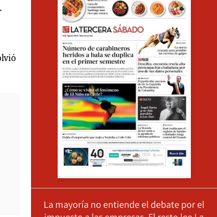
r
olvió
La mayoría no entiende el debate por el
impuesto a las empresas. El resto lee La