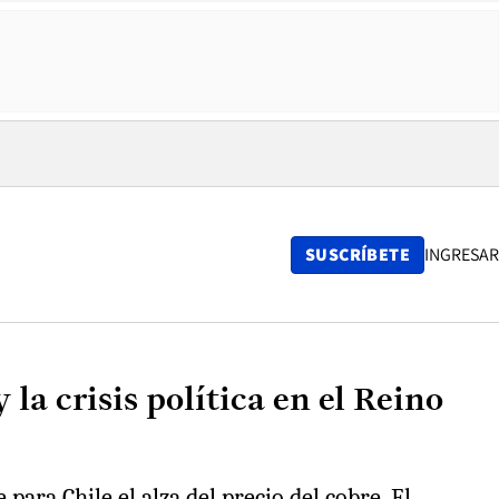
SUSCRÍBETE
INGRESAR
 la crisis política en el Reino
para Chile el alza del precio del cobre. El