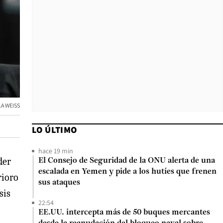
A WEISS
LO ÚLTIMO
hace 19 min
der
El Consejo de Seguridad de la ONU alerta de una
escalada en Yemen y pide a los hutíes que frenen
rioro
sus ataques
sis
22:54
EE.UU. intercepta más de 50 buques mercantes