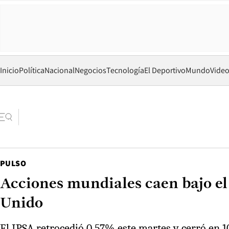
Inicio
Política
Nacional
Negocios
Tecnología
El Deportivo
Mundo
Vide
PULSO
Acciones mundiales caen bajo el p
Unido
El IPSA retrocedió 0,57% este martes y cerró en 10