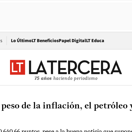
Opens in new window
os
Lo Último
LT Beneficios
Papel Digital
LT Educa
75 años
haciendo periodismo
eso de la inflación, el petróleo y
.640,66 puntos, pese a la buena noticia que supone 