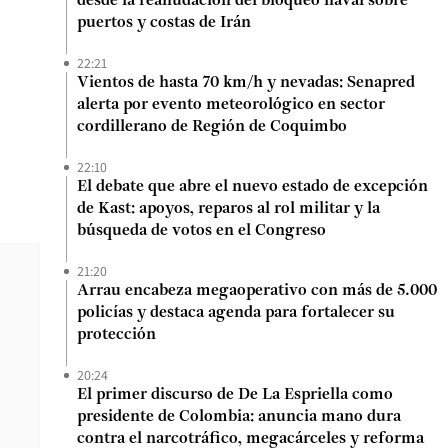
desde la reanudación del bloqueo naval sobre
puertos y costas de Irán
22:21
Vientos de hasta 70 km/h y nevadas: Senapred
alerta por evento meteorológico en sector
cordillerano de Región de Coquimbo
22:10
El debate que abre el nuevo estado de excepción
de Kast: apoyos, reparos al rol militar y la
búsqueda de votos en el Congreso
21:20
Arrau encabeza megaoperativo con más de 5.000
policías y destaca agenda para fortalecer su
protección
20:24
El primer discurso de De La Espriella como
presidente de Colombia: anuncia mano dura
contra el narcotráfico, megacárceles y reforma