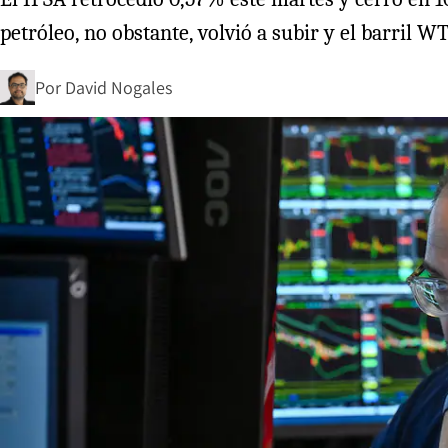
petróleo, no obstante, volvió a subir y el barril 
Por
David Nogales