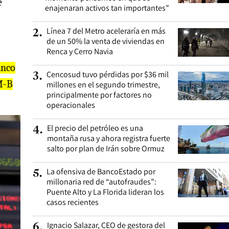
e
enajenaran activos tan importantes”
Línea 7 del Metro aceleraría en más
2
.
de un 50% la venta de viviendas en
Renca y Cerro Navia
nco
Cencosud tuvo pérdidas por $36 mil
3
.
M-B
millones en el segundo trimestre,
principalmente por factores no
operacionales
El precio del petróleo es una
4
.
montaña rusa y ahora registra fuerte
salto por plan de Irán sobre Ormuz
La ofensiva de BancoEstado por
5
.
millonaria red de “autofraudes”:
Puente Alto y La Florida lideran los
casos recientes
Ignacio Salazar, CEO de gestora del
6
.