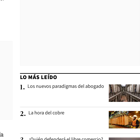
LO MÁS LEÍDO
Los nuevos paradigmas del abogado
1
.
La hora del cobre
2
.
la
¿Quién defenderá el libre comercio?