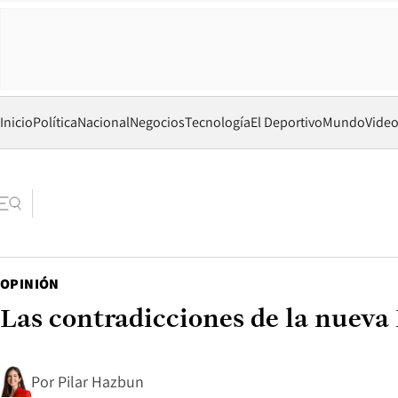
Inicio
Política
Nacional
Negocios
Tecnología
El Deportivo
Mundo
Vide
OPINIÓN
Las contradicciones de la nueva
Por
Pilar Hazbun