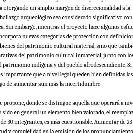
na otorgando un amplio margen de discrecionalidad a la
hallazgo arqueológico sea considerado significativo con 
ca. Sin embargo, mientras el proyecto hace algunos esfu
incorpora nuevas categorías de protección con definicio
 bienes del patrimonio cultural material, sino que tamb
ativas del patrimonio cultural inmaterial, junto con lo
l patrimonio indígena y del pueblo afrodescendiente. Si
s importante que a nivel legal queden bien definidas las
iesgo de aumentar aún más la incertidumbre.
se propone, donde se distingue aquella que operará a niv
ha sido en general un elemento bien valorado, el reempla
de 30 integrantes, es más cuestionable. Aumentar de 23
titud y complejidad en la emisión de los pronunciamiento