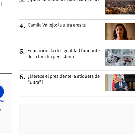
3
.
l
Camila Vallejo: la ultra eres tú
4
.
Educación: la desigualdad fundante
5
.
de la brecha persistente
¿Merece el presidente la etiqueta de
6
.
“ultra”?
RATE
y