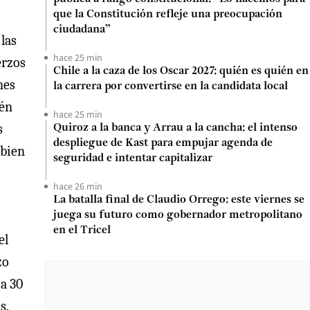
que la Constitución refleje una preocupación
ciudadana”
las
hace 25 min
erzos
Chile a la caza de los Oscar 2027: quién es quién en
nes
la carrera por convertirse en la candidata local
ién
hace 25 min
s
Quiroz a la banca y Arrau a la cancha: el intenso
despliegue de Kast para empujar agenda de
 bien
seguridad e intentar capitalizar
hace 26 min
La batalla final de Claudio Orrego: este viernes se
juega su futuro como gobernador metropolitano
en el Tricel
el
zo
 a 30
s.