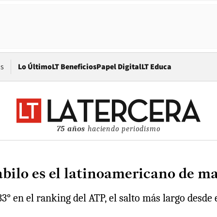
Opens in new window
os
Lo Último
LT Beneficios
Papel Digital
LT Educa
75 años
haciendo periodismo
bilo es el latinoamericano de ma
° en el ranking del ATP, el salto más largo desde e