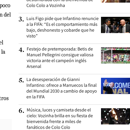
 poco
Colo Colo a Vozinha
n del
Luis Figo pide que Infantino renuncie
3
.
a la FIFA: “Es el comportamiento más
bajo, deshonesto y cobarde que he
visto”
el
Festejo de pretemporada: Betis de
4
.
 la
Manuel Pellegrini consigue valiosa
victoria ante el campeón inglés
Arsenal
La desesperación de Gianni
5
.
Infantino: ofrece a Marruecos la final
del Mundial 2030 a cambio de apoyo
en la FIFA
tros
Música, luces y camiseta desde el
6
.
cielo: Vozinha brilla en su fiesta de
bienvenida frente a miles de
fanáticos de Colo Colo