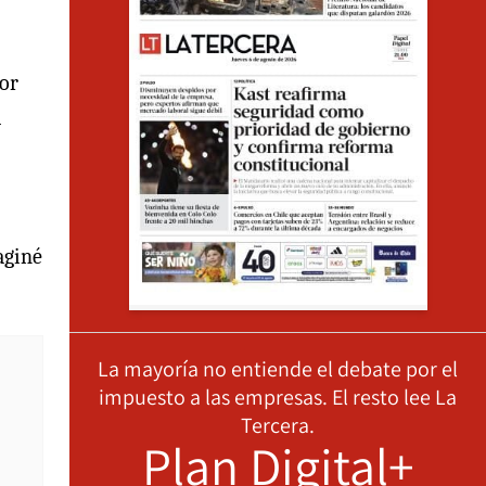
por
l
aginé
La mayoría no entiende el debate por el
impuesto a las empresas. El resto lee La
Tercera.
Plan Digital+