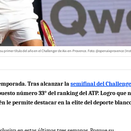
 su primer título del año en el Challenger de Aix-en-Provence. Foto: @openaixprovence (In
temporada. Tras alcanzar la
semifinal del Challenge
puesto número 33° del ranking del ATP. Logro que 
én le permite destacar en la elite del deporte blanc
clusiva en estas últimas tres semanas. Porque su