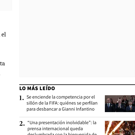
 el
sta
n
LO MÁS LEÍDO
Se enciende la competencia por el
1
.
sillón de la FIFA: quiénes se perfilan
para desbancar a Gianni Infantino
“Una presentación inolvidable”: la
2
.
prensa internacional queda
deslumbrada con la bienvenida de