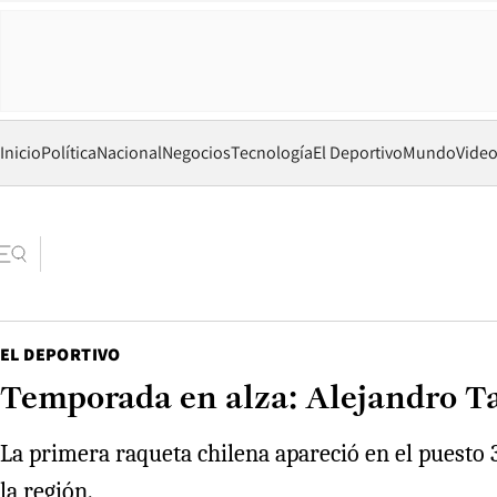
Inicio
Política
Nacional
Negocios
Tecnología
El Deportivo
Mundo
Vide
EL DEPORTIVO
Temporada en alza: Alejandro Ta
La primera raqueta chilena apareció en el puesto 33
la región.