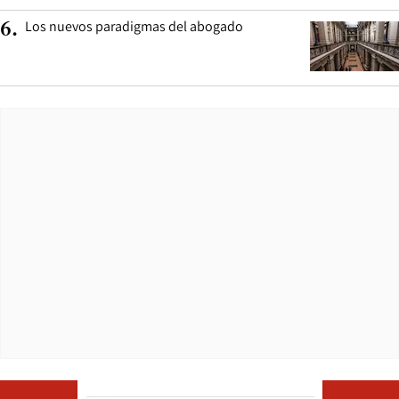
Los nuevos paradigmas del abogado
6
.
Opens in ne