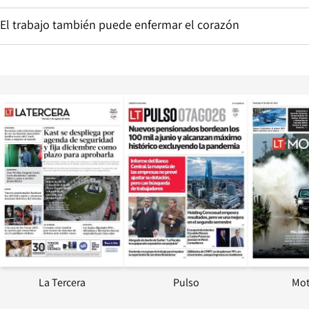
El trabajo también puede enfermar el corazón
Opens in new window
Opens in ne
La Tercera
Pulso
Mot