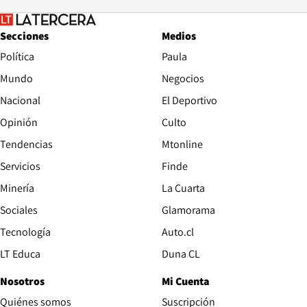
Secciones
Medios
Política
Paula
Mundo
Negocios
Nacional
El Deportivo
Opinión
Culto
Tendencias
Mtonline
Servicios
Finde
Opens in new window
Minería
La Cuarta
Opens in new wind
Sociales
Glamorama
Opens in new window
Tecnología
Auto.cl
Opens in new window
LT Educa
Duna CL
Nosotros
Mi Cuenta
Quiénes somos
Suscripción