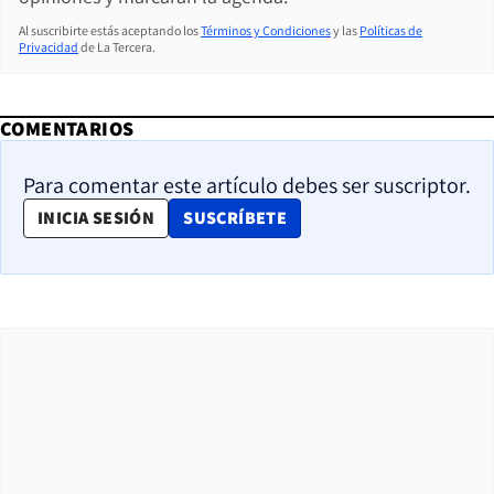
Al suscribirte estás aceptando los
Términos y Condiciones
y las
Políticas de
Privacidad
de La Tercera.
COMENTARIOS
Para comentar este artículo debes ser suscriptor.
OPENS IN NEW WINDOW
INICIA SESIÓN
SUSCRÍBETE