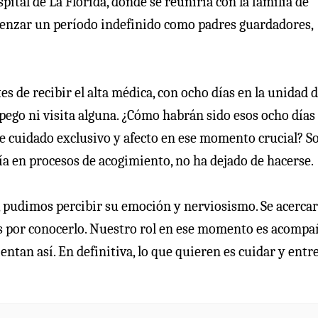
pital de La Florida, donde se reuniría con la familia de
omenzar un período indefinido como padres guardadores,
 de recibir el alta médica, con ocho días en la unidad 
apego ni visita alguna. ¿Cómo habrán sido esos ocho días
de cuidado exclusivo y afecto en ese momento crucial? S
ía en procesos de acogimiento, no ha dejado de hacerse.
, pudimos percibir su emoción y nerviosismo. Se acerca
s por conocerlo. Nuestro rol en ese momento es acompa
ntan así. En definitiva, lo que quieren es cuidar y entr