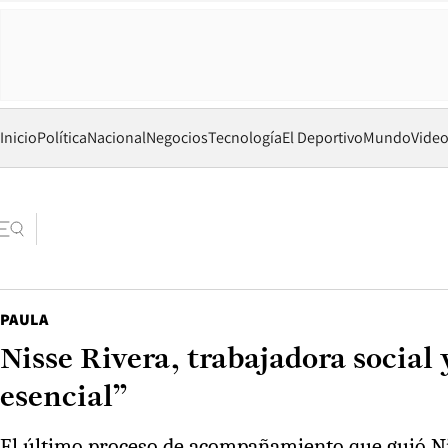
Inicio
Política
Nacional
Negocios
Tecnología
El Deportivo
Mundo
Vide
PAULA
Nisse Rivera, trabajadora social
esencial”
El último proceso de acompañamiento que guió Niss