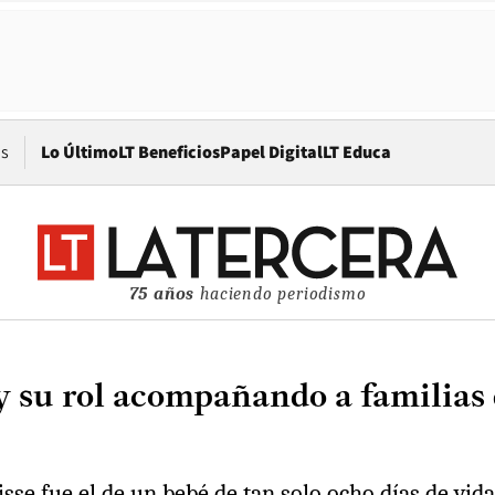
Opens in new window
os
Lo Último
LT Beneficios
Papel Digital
LT Educa
75 años
haciendo periodismo
 y su rol acompañando a familias 
e fue el de un bebé de tan solo ocho días de vida 