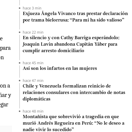
hace 3 min
Exjueza Ángela Vivanco tras prestar declaración
por trama bielorrusa: “Para mí ha sido valioso”
hace 22 min
de
En silencio y con Cathy Barriga esperándolo:
Joaquín Lavín abandona Capitán Yáber para
 para
cumplir arresto domiciliario
on
hace 45 min
Así son los infartos en las mujeres
hace 47 min
ron a
Chile y Venezuela formalizan reinicio de
relaciones consulares con intercambio de notas
ñar y
diplomáticas
egar
hace 48 min
Montañista que sobrevivió a tragedia en que
murió Andrés Regueira en Perú: “No le deseo a
nadie vivir lo sucedido”