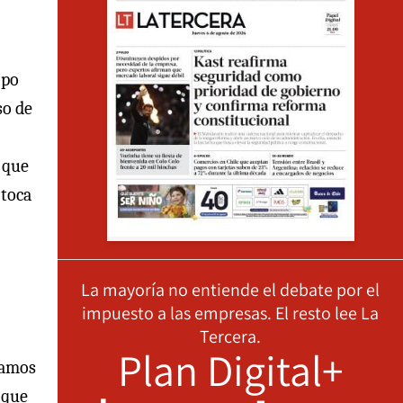
ipo
so de
 que
 toca
La mayoría no entiende el debate por el
impuesto a las empresas. El resto lee La
Tercera.
Plan Digital+
tamos
 que