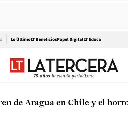
Opens in new window
os
Lo Último
LT Beneficios
Papel Digital
LT Educa
75 años
haciendo periodismo
ren de Aragua en Chile y el horro