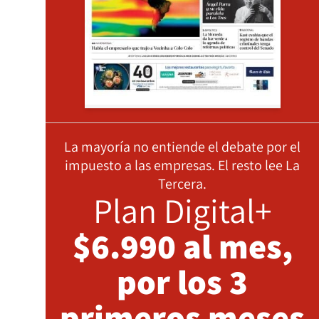
La mayoría no entiende el debate por el
impuesto a las empresas. El resto lee La
Tercera.
Plan Digital+
$6.990 al mes,
por los 3
primeros meses