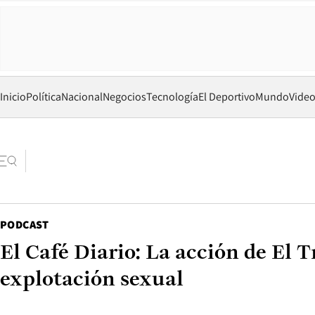
Inicio
Política
Nacional
Negocios
Tecnología
El Deportivo
Mundo
Vide
PODCAST
El Café Diario: La acción de El T
explotación sexual