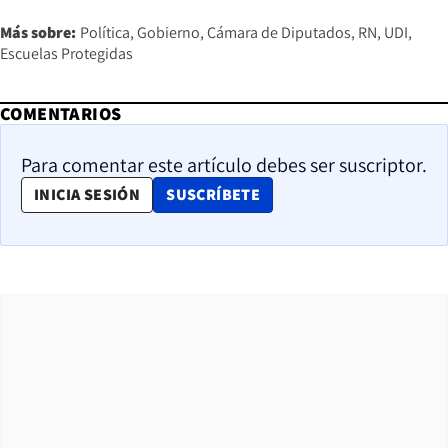
Más sobre:
Política
Gobierno
Cámara de Diputados
RN
UDI
Escuelas Protegidas
COMENTARIOS
Para comentar este artículo debes ser suscriptor.
OPENS IN NEW WINDOW
INICIA SESIÓN
SUSCRÍBETE