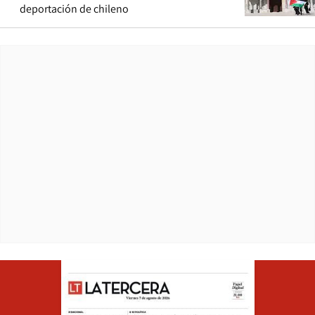
deportación de chileno
Opens in ne