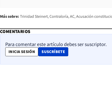
Más sobre:
Trinidad Steinert
Contraloría
AC
Acusación constituci
COMENTARIOS
Para comentar este artículo debes ser suscriptor.
OPENS IN NEW WINDOW
INICIA SESIÓN
SUSCRÍBETE