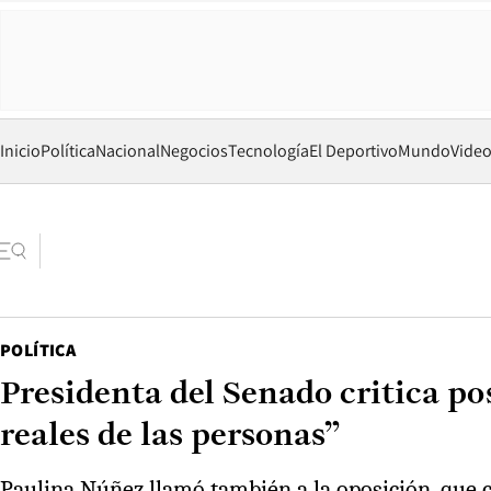
Inicio
Política
Nacional
Negocios
Tecnología
El Deportivo
Mundo
Vide
POLÍTICA
Presidenta del Senado critica po
reales de las personas”
Paulina Núñez llamó también a la oposición, que cr