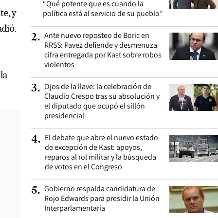
“Qué potente que es cuando la
te, y
política está al servicio de su pueblo”
adió.
Ante nuevo reposteo de Boric en
2
.
RRSS: Pavez defiende y desmenuza
cifra entregada por Kast sobre robos
violentos
la
Ojos de la llave: la celebración de
3
.
Claudio Crespo tras su absolución y
el diputado que ocupó el sillón
presidencial
El debate que abre el nuevo estado
4
.
de excepción de Kast: apoyos,
reparos al rol militar y la búsqueda
de votos en el Congreso
Gobierno respalda candidatura de
5
.
Rojo Edwards para presidir la Unión
Interparlamentaria