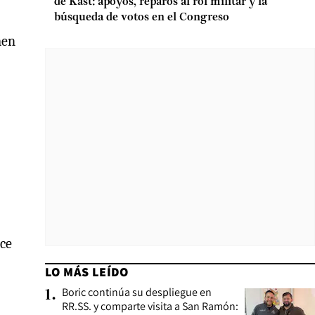
de Kast: apoyos, reparos al rol militar y la
búsqueda de votos en el Congreso
men
ace
LO MÁS LEÍDO
Boric continúa su despliegue en
1
.
RR.SS. y comparte visita a San Ramón: