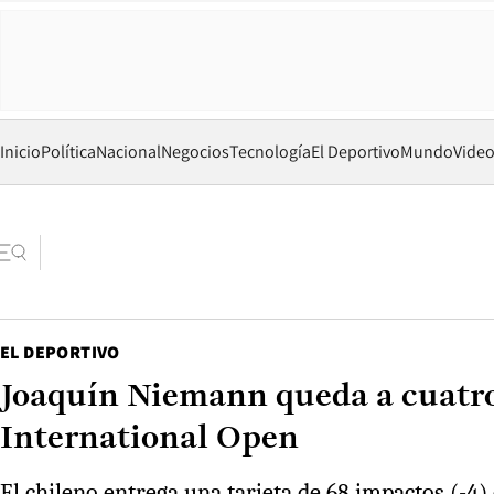
Inicio
Política
Nacional
Negocios
Tecnología
El Deportivo
Mundo
Vide
EL DEPORTIVO
Joaquín Niemann queda a cuatro 
International Open
El chileno entrega una tarjeta de 68 impactos (-4)