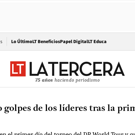
Opens in new window
os
Lo Último
LT Beneficios
Papel Digital
LT Educa
75 años
haciendo periodismo
golpes de los líderes tras la p
 en el primer día del torneo del DP World Tour y q