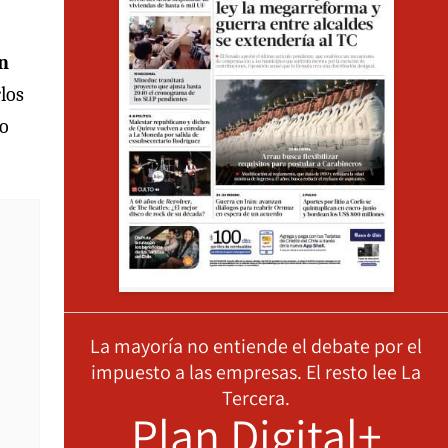
n
los
vo
La mayoría no entiende el debate por el
impuesto a las empresas. El resto lee La
Tercera.
Plan Digital+