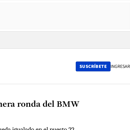
SUSCRÍBETE
INGRESAR
rimera ronda del BMW
ueda igualado en el puesto 22.