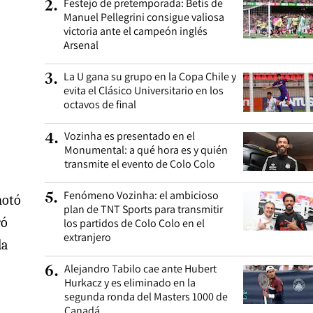
Festejo de pretemporada: Betis de
2
.
Manuel Pellegrini consigue valiosa
victoria ante el campeón inglés
Arsenal
La U gana su grupo en la Copa Chile y
3
.
evita el Clásico Universitario en los
octavos de final
Vozinha es presentado en el
4
.
Monumental: a qué hora es y quién
transmite el evento de Colo Colo
Fenómeno Vozinha: el ambicioso
5
.
notó
plan de TNT Sports para transmitir
ró
los partidos de Colo Colo en el
extranjero
da
Alejandro Tabilo cae ante Hubert
6
.
Hurkacz y es eliminado en la
segunda ronda del Masters 1000 de
Canadá