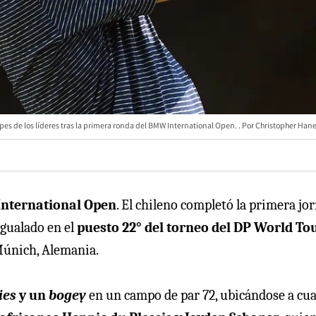
es de los líderes tras la primera ronda del BMW International Open.
Christopher Han
nternational Open
. El chileno completó la primera jo
 igualado en el
puesto 22° del torneo del DP World To
Múnich, Alemania.
ies
y un
bogey
en un campo de par 72, ubicándose a cu