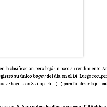
en la clasificación, pero bajó un poco su rendimiento. A
egistró su único
bogey
del día en el 14.
Luego recupe
 nueve hoyos con 35 impactos (-1) para finalizar la jorna
per con -8.
A un golpe de ellos aparecen JC Ritchie y