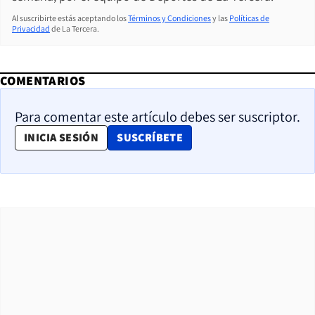
Al suscribirte estás aceptando los
Términos y Condiciones
y las
Políticas de
Privacidad
de La Tercera.
COMENTARIOS
Para comentar este artículo debes ser suscriptor.
OPENS IN NEW WINDOW
INICIA SESIÓN
SUSCRÍBETE