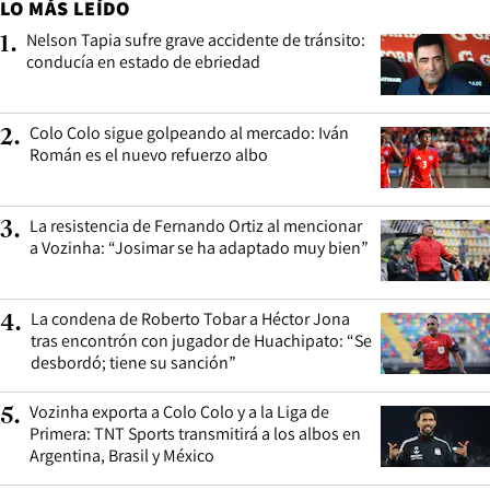
LO MÁS LEÍDO
Nelson Tapia sufre grave accidente de tránsito:
1
.
conducía en estado de ebriedad
Colo Colo sigue golpeando al mercado: Iván
2
.
Román es el nuevo refuerzo albo
La resistencia de Fernando Ortiz al mencionar
3
.
a Vozinha: “Josimar se ha adaptado muy bien”
La condena de Roberto Tobar a Héctor Jona
4
.
tras encontrón con jugador de Huachipato: “Se
desbordó; tiene su sanción”
Vozinha exporta a Colo Colo y a la Liga de
5
.
Primera: TNT Sports transmitirá a los albos en
Argentina, Brasil y México