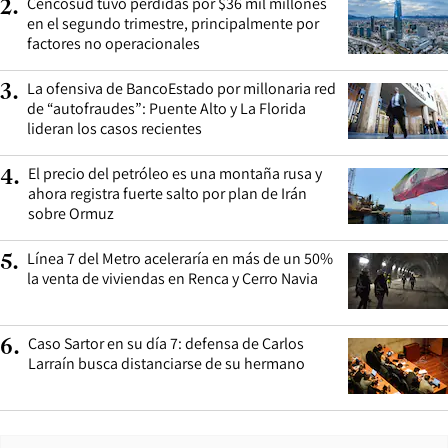
Cencosud tuvo pérdidas por $36 mil millones
2
.
en el segundo trimestre, principalmente por
factores no operacionales
La ofensiva de BancoEstado por millonaria red
3
.
de “autofraudes”: Puente Alto y La Florida
lideran los casos recientes
El precio del petróleo es una montaña rusa y
4
.
ahora registra fuerte salto por plan de Irán
sobre Ormuz
Línea 7 del Metro aceleraría en más de un 50%
5
.
la venta de viviendas en Renca y Cerro Navia
Caso Sartor en su día 7: defensa de Carlos
6
.
Larraín busca distanciarse de su hermano