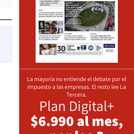
La mayoría no entiende el debate por el
impuesto a las empresas. El resto lee La
Tercera.
Plan Digital+
$6.990 al mes,