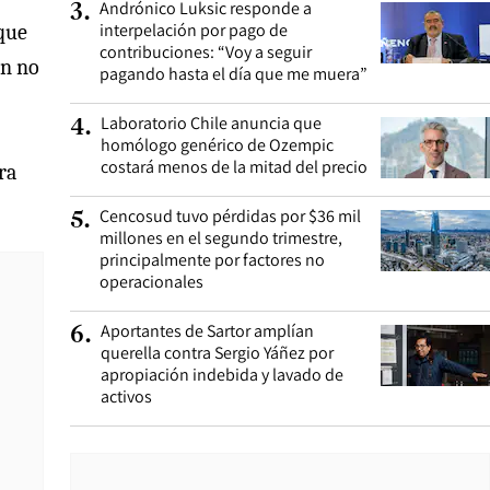
Andrónico Luksic responde a
3
.
interpelación por pago de
 que
contribuciones: “Voy a seguir
on no
pagando hasta el día que me muera”
Laboratorio Chile anuncia que
4
.
homólogo genérico de Ozempic
costará menos de la mitad del precio
ra
Cencosud tuvo pérdidas por $36 mil
5
.
millones en el segundo trimestre,
principalmente por factores no
operacionales
Aportantes de Sartor amplían
6
.
querella contra Sergio Yáñez por
apropiación indebida y lavado de
activos