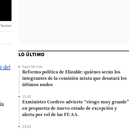
a Tension
LO ÚLTIMO
hace 56 min
r del
Reforma política de Elizalde: quiénes serán los
integrantes de la comisión mixta que desatará los
últimos nudos
23:35
Exministro Cordero advierte “riesgo muy grande”
ía
en propuesta de nuevo estado de excepción y
alerta por rol de las FF.AA.
23:03