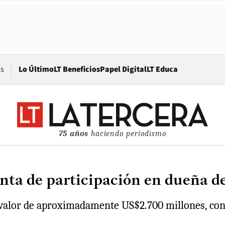
Opens in new window
os
Lo Último
LT Beneficios
Papel Digital
LT Educa
75 años
haciendo periodismo
ta de participación en dueña de 
n valor de aproximadamente US$2.700 millones, con