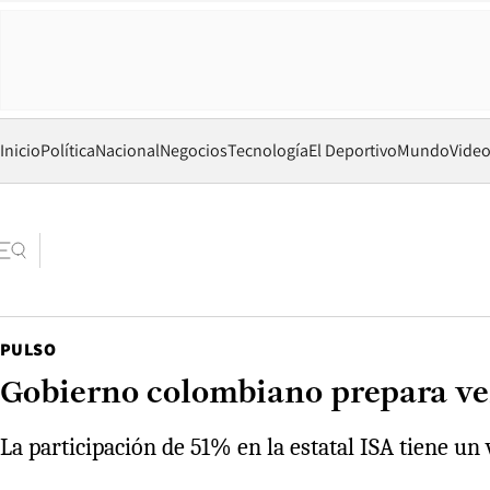
Inicio
Política
Nacional
Negocios
Tecnología
El Deportivo
Mundo
Vide
PULSO
Gobierno colombiano prepara ven
La participación de 51% en la estatal ISA tiene u