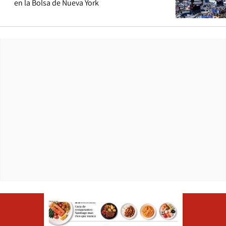
en la Bolsa de Nueva York
Opens in ne