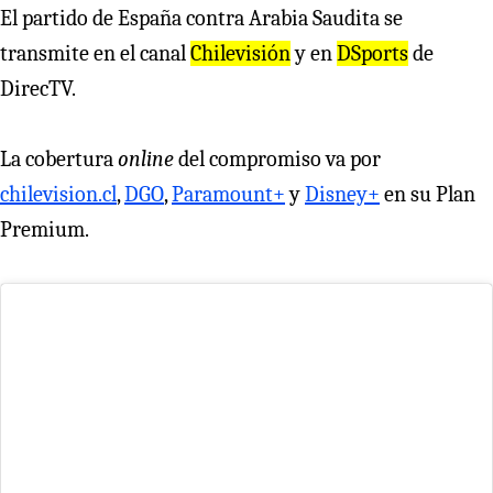
El partido de España contra Arabia Saudita se
transmite en el canal
Chilevisión
y en
DSports
de
DirecTV.
La cobertura
online
del compromiso va por
chilevision.cl
,
DGO
,
Paramount+
y
Disney+
en su Plan
Premium.