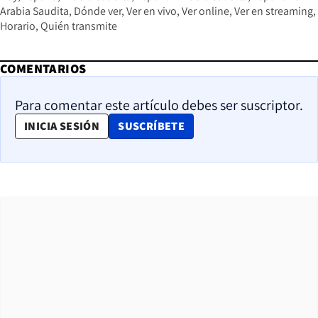
Arabia Saudita
Dónde ver
Ver en vivo
Ver online
Ver en streaming
Horario
Quién transmite
COMENTARIOS
Para comentar este artículo debes ser suscriptor.
OPENS IN NEW WINDOW
INICIA SESIÓN
SUSCRÍBETE
View this post on Instagram