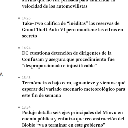
afirma que no fue pensada para aumentar la
velocidad de los automovilistas
14:26
Take-Two califica de “inéditas” las reservas de
Grand Theft Auto VI pero mantiene las cifras en
secreto
14:24
DC cuestiona detención de dirigentes de la
Confusam y asegura que procedimiento fue
“desproporcionado e injustificable”
13:43
Termómetros bajo cero, aguanieve y vientos: qué
esperar del variado escenario meteorológico para
este fin de semana
13:34
Poduje detalla seis ejes principales del Minvu en
cuenta pública y enfatiza que reconstrucción del
Biobío “va a terminar en este gobierno”