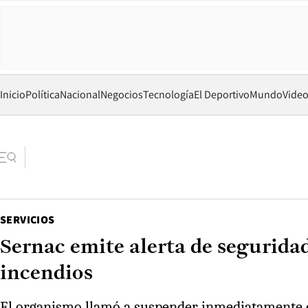
Inicio
Política
Nacional
Negocios
Tecnología
El Deportivo
Mundo
Vide
SERVICIOS
Sernac emite alerta de segurida
incendios
El organismo llamó a suspender inmediatamente el