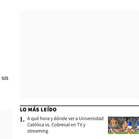
n un
LO MÁS LEÍDO
A qué hora y dónde ver a Universidad
1
.
Católica vs. Cobresal en TV y
streaming