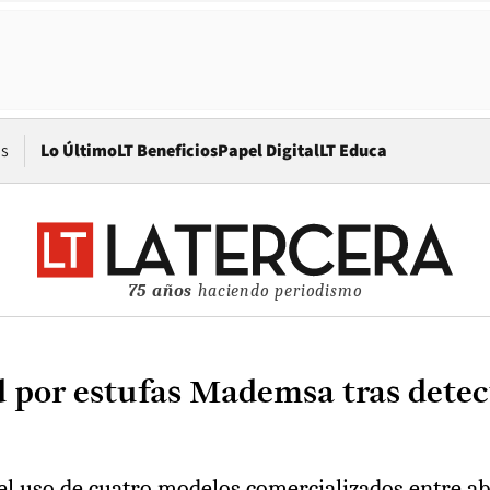
Opens in new window
os
Lo Último
LT Beneficios
Papel Digital
LT Educa
75 años
haciendo periodismo
d por estufas Mademsa tras detec
 uso de cuatro modelos comercializados entre abri