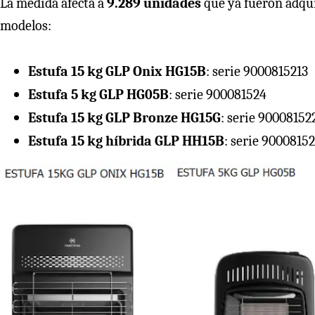
La medida afecta a
9.289 unidades
que ya fueron adqui
modelos:
Estufa 15 kg GLP Onix HG15B
: serie 9000815213
Estufa 5 kg GLP HG05B
: serie 900081524
Estufa 15 kg GLP Bronze HG15G
: serie 90008152
Estufa 15 kg híbrida GLP HH15B
: serie 9000815