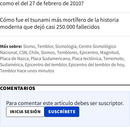
como el del 27 de febrero de 2010?
Cómo fue el tsunami más mortífero de la historia
moderna que dejó casi 250.000 fallecidos
Más sobre:
Sismo
Temblor
Sismología
Centro Sismológico
Nacional
CSN
Chile
Sismos
Temblores
Epicentro
Magnitud
Placa de Nazca
Placa Sudamericana
Placa tectónica
Terremoto
Sudamérica
Epicentro del temblor
Epicentro del temblor de hoy
Temblor hace unos minutos
COMENTARIOS
Para comentar este artículo debes ser suscriptor.
OPENS IN NEW WINDOW
INICIA SESIÓN
SUSCRÍBETE