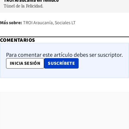
TROI Araucanía en Temuco
Túnel de la Felicidad.
Más sobre:
TROI Araucanía
Sociales LT
COMENTARIOS
Para comentar este artículo debes ser suscriptor.
OPENS IN NEW WINDOW
INICIA SESIÓN
SUSCRÍBETE