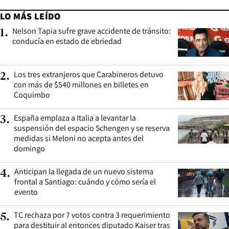
LO MÁS LEÍDO
Nelson Tapia sufre grave accidente de tránsito:
1
.
conducía en estado de ebriedad
Los tres extranjeros que Carabineros detuvo
2
.
con más de $540 millones en billetes en
Coquimbo
España emplaza a Italia a levantar la
3
.
suspensión del espacio Schengen y se reserva
medidas si Meloni no acepta antes del
domingo
Anticipan la llegada de un nuevo sistema
4
.
frontal a Santiago: cuándo y cómo sería el
evento
TC rechaza por 7 votos contra 3 requerimiento
5
.
para destituir al entonces diputado Kaiser tras