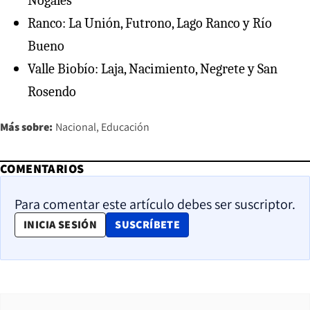
Nogales
Ranco: La Unión, Futrono, Lago Ranco y Río
Bueno
⁠Valle Biobío: Laja, Nacimiento, Negrete y San
Rosendo
Más sobre:
Nacional
Educación
COMENTARIOS
Para comentar este artículo debes ser suscriptor.
OPENS IN NEW WINDOW
INICIA SESIÓN
SUSCRÍBETE