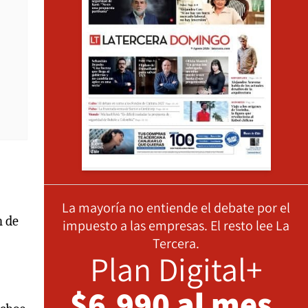
La mayoría no entiende el debate por el
n de
impuesto a las empresas. El resto lee La
Tercera.
Plan Digital+
$6.990 al mes,