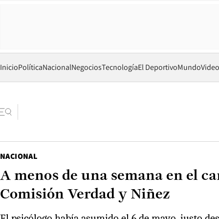
Inicio
Política
Nacional
Negocios
Tecnología
El Deportivo
Mundo
Vide
NACIONAL
A menos de una semana en el carg
Comisión Verdad y Niñez
El psicólogo había asumido el 6 de mayo, justo des