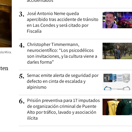
accidentados
José Antonio Neme queda
3
.
apercibido tras accidente de tránsito
en Las Condes y será citado por
Fiscalía
Christopher Timmermann,
4
.
neurocientífico: “Los psicodélicos
blo Mira.
son invitaciones, y la cultura viene a
darles forma”
sten
Sernac emite alerta de seguridad por
5
.
defecto en cinta de escalada y
alpinismo
Prisión preventiva para 17 imputados
6
.
de organización criminal de Puente
Alto por tráfico, lavado y asociación
ilícita