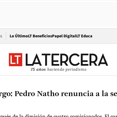
Opens in new window
os
Lo Último
LT Beneficios
Papel Digital
LT Educa
75 años
haciendo periodismo
o: Pedro Natho renuncia a la sec
pués de la dimisión de cuatro comisionados. El car