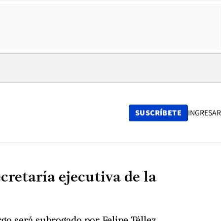
SUSCRÍBETE
INGRESAR
retaría ejecutiva de la
go será subrogado por Felipe Téllez.