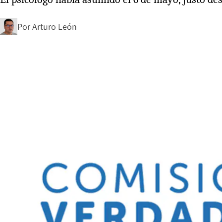
Por
Arturo León