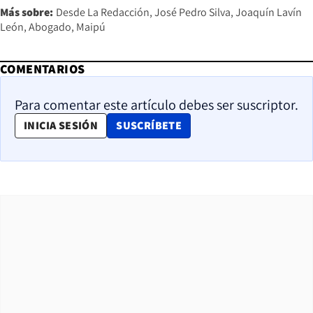
Más sobre:
Desde La Redacción
José Pedro Silva
Joaquín Lavín
León
Abogado
Maipú
COMENTARIOS
Para comentar este artículo debes ser suscriptor.
OPENS IN NEW WINDOW
INICIA SESIÓN
SUSCRÍBETE