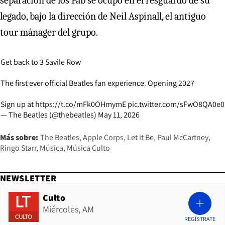
separación de los Fab se ocupó en el resguardo de su
legado, bajo la dirección de Neil Aspinall, el antiguo
tour mánager del grupo.
Get back to 3 Savile Row
The first ever official Beatles fan experience. Opening 2027
Sign up at
https://t.co/mFk0OHmymE
pic.twitter.com/sFwO8QA0e0
— The Beatles (@thebeatles)
May 11, 2026
Más sobre:
The Beatles
Apple Corps
Let it Be
Paul McCartney
Ringo Starr
Música
Música Culto
NEWSLETTER
Culto
Miércoles, AM
REGÍSTRATE