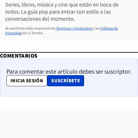
Series, libros, música y cine que están en boca de
todos. La guía pop para entrar con estilo a las
conversaciones del momento.
Al suscribirte estás aceptando los
Términos y Condiciones
y las
Políticas de
Privacidad
de La Tercera.
COMENTARIOS
Para comentar este artículo debes ser suscriptor.
OPENS IN NEW WINDOW
INICIA SESIÓN
SUSCRÍBETE