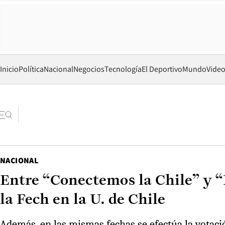
Inicio
Política
Nacional
Negocios
Tecnología
El Deportivo
Mundo
Vide
NACIONAL
Entre “Conectemos la Chile” y “N
la Fech en la U. de Chile
Además, en las mismas fechas se efectúa la votaci