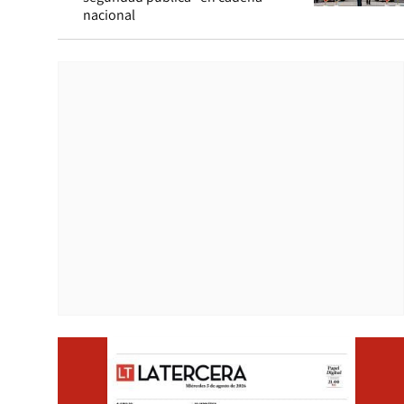
nacional
Opens i