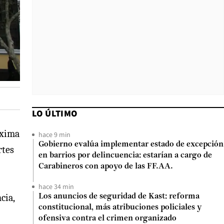
LO ÚLTIMO
óxima
hace 9 min
Gobierno evalúa implementar estado de excepción
rtes
en barrios por delincuencia: estarían a cargo de
Carabineros con apoyo de las FF.AA.
hace 34 min
cia,
Los anuncios de seguridad de Kast: reforma
constitucional, más atribuciones policiales y
ofensiva contra el crimen organizado