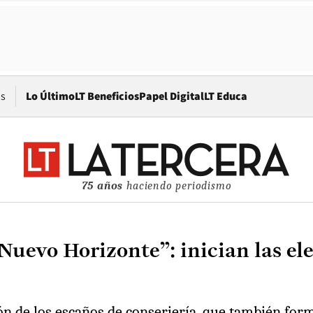
Opens in new window
os
Lo Último
LT Beneficios
Papel Digital
LT Educa
75 años
haciendo periodismo
uevo Horizonte”: inician las ele
ón de los escaños de conserjería, que también form