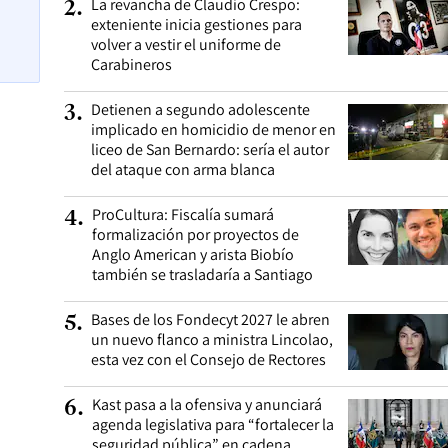
La revancha de Claudio Crespo:
2
.
exteniente inicia gestiones para
volver a vestir el uniforme de
Carabineros
Detienen a segundo adolescente
3
.
implicado en homicidio de menor en
liceo de San Bernardo: sería el autor
del ataque con arma blanca
ProCultura: Fiscalía sumará
4
.
formalización por proyectos de
Anglo American y arista Biobío
también se trasladaría a Santiago
Bases de los Fondecyt 2027 le abren
5
.
un nuevo flanco a ministra Lincolao,
esta vez con el Consejo de Rectores
Kast pasa a la ofensiva y anunciará
6
.
agenda legislativa para “fortalecer la
seguridad pública” en cadena