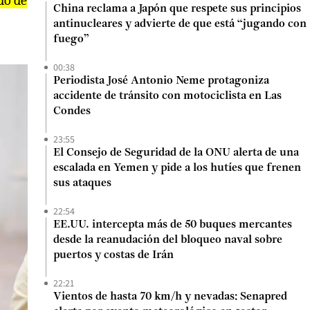
do de
China reclama a Japón que respete sus principios
antinucleares y advierte de que está “jugando con
fuego”
00:38
Periodista José Antonio Neme protagoniza
accidente de tránsito con motociclista en Las
Condes
23:55
El Consejo de Seguridad de la ONU alerta de una
escalada en Yemen y pide a los hutíes que frenen
sus ataques
22:54
EE.UU. intercepta más de 50 buques mercantes
desde la reanudación del bloqueo naval sobre
puertos y costas de Irán
22:21
Vientos de hasta 70 km/h y nevadas: Senapred