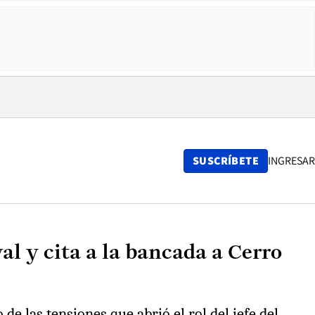
SUSCRÍBETE
INGRESAR
l y cita a la bancada a Cerro
e las tensiones que abrió el rol del jefe del