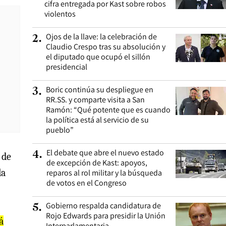
cifra entregada por Kast sobre robos
violentos
Ojos de la llave: la celebración de
2
.
Claudio Crespo tras su absolución y
el diputado que ocupó el sillón
presidencial
Boric continúa su despliegue en
3
.
RR.SS. y comparte visita a San
Ramón: “Qué potente que es cuando
la política está al servicio de su
pueblo”
El debate que abre el nuevo estado
4
.
 de
de excepción de Kast: apoyos,
la
reparos al rol militar y la búsqueda
de votos en el Congreso
Gobierno respalda candidatura de
5
.
Rojo Edwards para presidir la Unión
á
Interparlamentaria