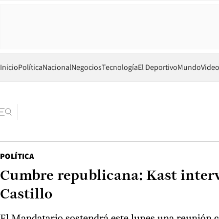
Inicio
Política
Nacional
Negocios
Tecnología
El Deportivo
Mundo
Vide
POLÍTICA
Cumbre republicana: Kast interv
Castillo
El Mandatario sostendrá este lunes una reunión co