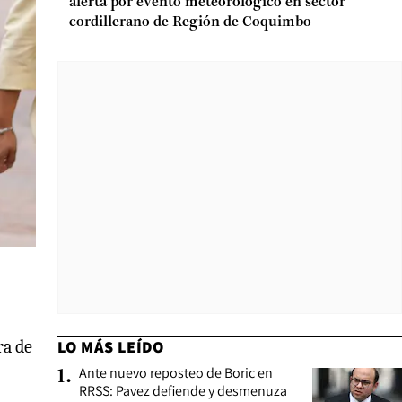
alerta por evento meteorológico en sector
cordillerano de Región de Coquimbo
LO MÁS LEÍDO
ra de
Ante nuevo reposteo de Boric en
1
.
RRSS: Pavez defiende y desmenuza