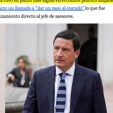
ia tuvo su punto más álgido en el comité político amplia
hizo un llamado a “dar un paso al costado”
, lo que fue
amiento directo al jefe de asesores.