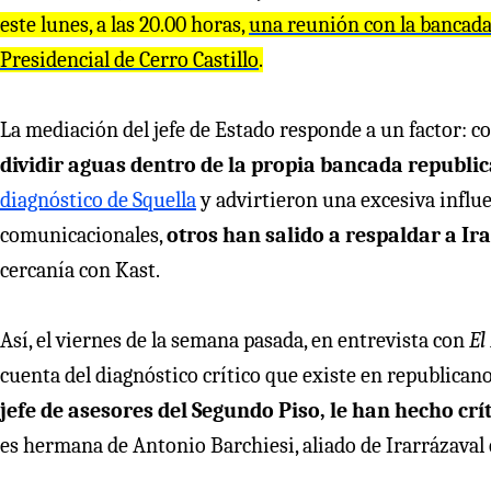
este lunes, a las 20.00 horas,
una reunión con la bancada
Presidencial de Cerro Castillo
.
La mediación del jefe de Estado responde a un factor: con
dividir aguas dentro de la propia bancada republi
diagnóstico de Squella
y advirtieron una excesiva influe
comunicacionales,
otros han salido a respaldar a Ir
cercanía con Kast.
Así, el viernes de la semana pasada, en entrevista con
El
cuenta del diagnóstico crítico que existe en republicanos
jefe de asesores del Segundo Piso, le han hecho crí
es hermana de Antonio Barchiesi, aliado de Irarrázaval 