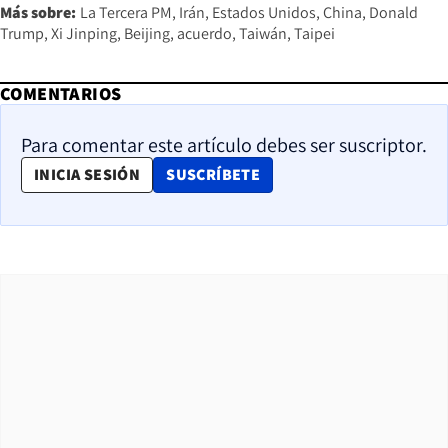
Más sobre:
La Tercera PM
Irán
Estados Unidos
China
Donald
Trump
Xi Jinping
Beijing
acuerdo
Taiwán
Taipei
COMENTARIOS
Para comentar este artículo debes ser suscriptor.
OPENS IN NEW WINDOW
INICIA SESIÓN
SUSCRÍBETE