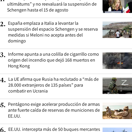
ultimátums” y no reevaluará la suspensión de
Schengen hasta el 15 de agosto
España emplaza a Italia a levantar la
2
.
suspensión del espacio Schengen y se reserva
medidas si Meloni no acepta antes del
domingo
Informe apunta a una colilla de cigarrillo como
3
.
origen del incendio que dejó 168 muertos en
Hong Kong
La UE afirma que Rusia ha reclutado a “más de
4
.
28.000 extranjeros de 135 países” para
combatir en Ucrania
Pentágono exige acelerar producción de armas
5
.
ante fuerte caída de reservas de municiones de
EE.UU.
EE.UU. intercepta más de 50 buques mercantes
6
.