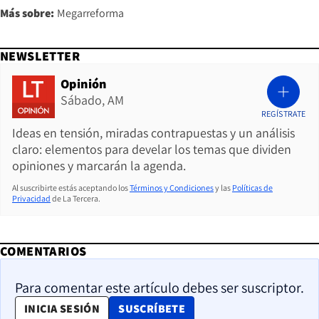
Más sobre:
Megarreforma
NEWSLETTER
Opinión
Sábado, AM
REGÍSTRATE
Ideas en tensión, miradas contrapuestas y un análisis
claro: elementos para develar los temas que dividen
opiniones y marcarán la agenda.
Al suscribirte estás aceptando los
Términos y Condiciones
y las
Políticas de
Privacidad
de La Tercera.
COMENTARIOS
Para comentar este artículo debes ser suscriptor.
OPENS IN NEW WINDOW
INICIA SESIÓN
SUSCRÍBETE