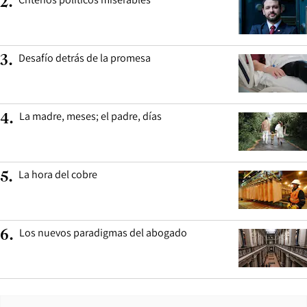
2
.
Desafío detrás de la promesa
3
.
La madre, meses; el padre, días
4
.
La hora del cobre
5
.
Los nuevos paradigmas del abogado
6
.