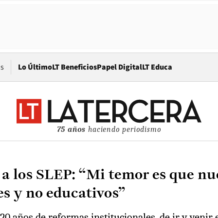
Opens in new window
os
Lo Último
LT Beneficios
Papel Digital
LT Educa
75 años
haciendo periodismo
a a los SLEP: “Mi temor es que 
es y no educativos”
0 años de reformas institucionales, de ir y venir 