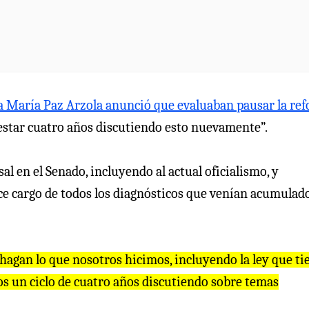
a María Paz Arzola anunció que evaluaban pausar la re
 estar cuatro años discutiendo esto nuevamente”.
l en el Senado, incluyendo al actual oficialismo, y
 cargo de todos los diagnósticos que venían acumulado
hagan lo que nosotros hicimos, incluyendo la ley que ti
 un ciclo de cuatro años discutiendo sobre temas