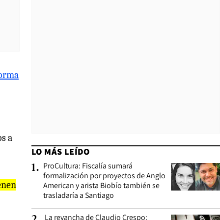
forma
s a
LO MÁS LEÍDO
ProCultura: Fiscalía sumará
1
.
formalización por proyectos de Anglo
enen
American y arista Biobío también se
trasladaría a Santiago
La revancha de Claudio Crespo:
2
.