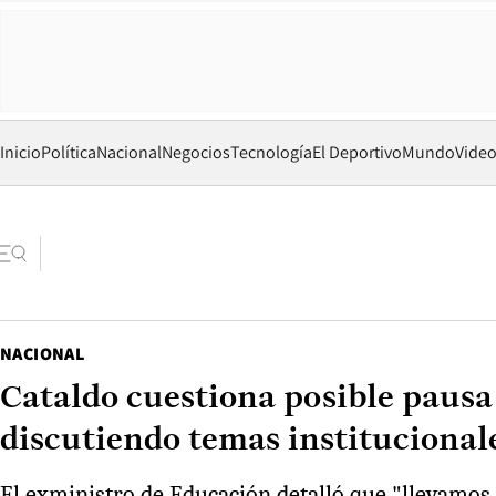
Inicio
Política
Nacional
Negocios
Tecnología
El Deportivo
Mundo
Vide
NACIONAL
Cataldo cuestiona posible paus
discutiendo temas institucional
El exministro de Educación detalló que "llevamos 2