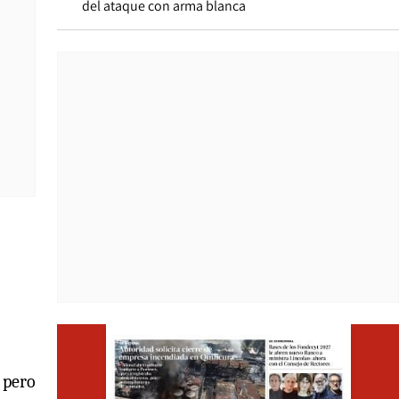
del ataque con arma blanca
Opens i
 pero