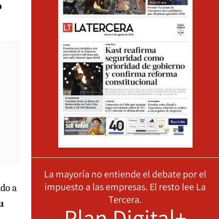
o
La mayoría no entiende el debate por el
impuesto a las empresas. El resto lee La
ndo a
Tercera.
u
Plan Digital+