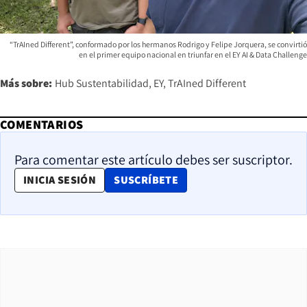
“TrAIned Different”, conformado por los hermanos Rodrigo y Felipe Jorquera, se convirtió
en el primer equipo nacional en triunfar en el EY AI & Data Challenge
Más sobre:
Hub Sustentabilidad
EY
TrAIned Different
COMENTARIOS
Para comentar este artículo debes ser suscriptor.
OPENS IN NEW WINDOW
INICIA SESIÓN
SUSCRÍBETE