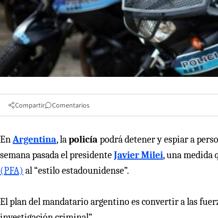
Compartir
Comentarios
En
Argentina
, la
policía
podrá detener y espiar a person
semana pasada el presidente
Javier Milei
, una medida q
(PFA)
al “estilo estadounidense”.
El plan del mandatario argentino es convertir a las fue
investigación criminal”.