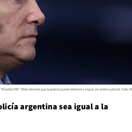
“Al estilo FBI”: Milei decreta que la policía pueda detener y espiar sin orden judicial. Foto:
licía argentina sea igual a la