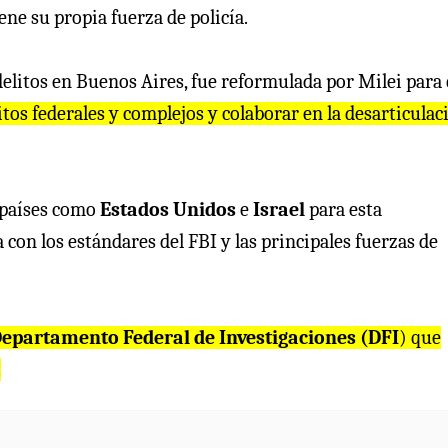
ne su propia fuerza de policía.
delitos en Buenos Aires, fue reformulada por Milei para 
litos federales y complejos y colaborar en la desarticulac
 países como
Estados Unidos
e
Israel
para esta
a con los estándares del FBI y las principales fuerzas de
epartamento Federal de Investigaciones (DFI
) que
.