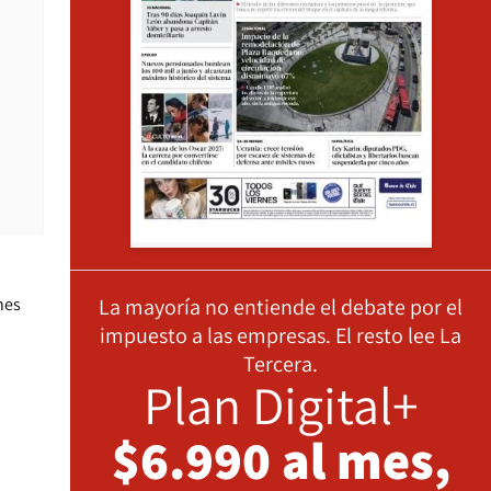
La mayoría no entiende el debate por el
nes
impuesto a las empresas. El resto lee La
Tercera.
Plan Digital+
$6.990 al mes,