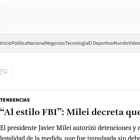
Inicio
Política
Nacional
Negocios
Tecnología
El Deportivo
Mundo
Vide
TENDENCIAS
“Al estilo FBI”: Milei decreta qu
El presidente Javier Milei autorizó detenciones y 
legalidad de la medida, que fue impulsada sin deb