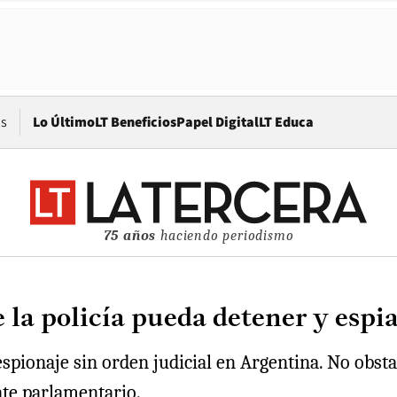
Opens in new window
os
Lo Último
LT Beneficios
Papel Digital
LT Educa
75 años
haciendo periodismo
e la policía pueda detener y espia
espionaje sin orden judicial en Argentina. No obst
ate parlamentario.