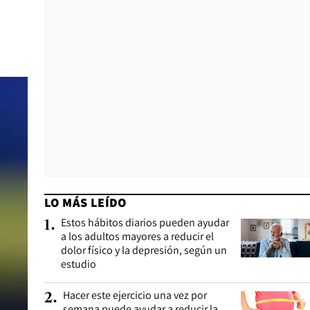
LO MÁS LEÍDO
Estos hábitos diarios pueden ayudar
1
.
a los adultos mayores a reducir el
dolor físico y la depresión, según un
estudio
Hacer este ejercicio una vez por
2
.
semana puede ayudar a reducir la