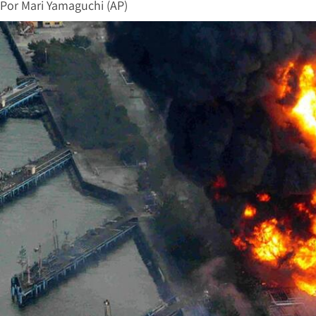
Por
Mari Yamaguchi (AP)