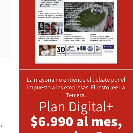
La mayoría no entiende el debate por el
impuesto a las empresas. El resto lee La
Tercera.
Plan Digital+
$6.990 al mes,
o