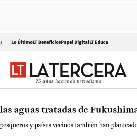
Opens in new window
os
Lo Último
LT Beneficios
Papel Digital
LT Educa
75 años
haciendo periodismo
 las aguas tratadas de Fukushima
s pesqueros y países vecinos también han plantead