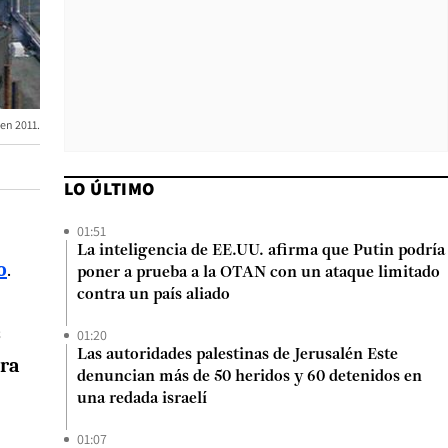
en 2011.
LO ÚLTIMO
01:51
La inteligencia de EE.UU. afirma que Putin podría
o
.
poner a prueba a la OTAN con un ataque limitado
contra un país aliado
s
01:20
Las autoridades palestinas de Jerusalén Este
ara
denuncian más de 50 heridos y 60 detenidos en
una redada israelí
01:07