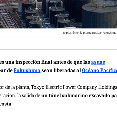
Explosión en la planta nuclear Fukushima 
s una inspección final antes de que las
aguas
ear de
Fukushima
sean liberadas al
Océano Pacífic
or de la planta, Tokyo Electric Power Company Holding
eración: la salida de
un túnel submarino excavado p
 costa
.