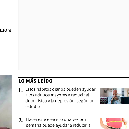
año a
LO MÁS LEÍDO
Estos hábitos diarios pueden ayudar
1
.
a los adultos mayores a reducir el
dolor físico y la depresión, según un
estudio
Hacer este ejercicio una vez por
2
.
semana puede ayudar a reducir la