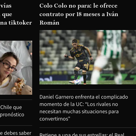
 vías
Colo Colo no para: le ofrece
d que
contrato por 18 meses a Iván
na tiktoker
Román
Daniel Garnero enfrenta el complicado
momento de la UC: “Los rivales no
 Chile que
necesitan muchas situaciones para
 pronóstico
convertirnos”
ue debes saber
Retiene a una de sus estrellas: el Real