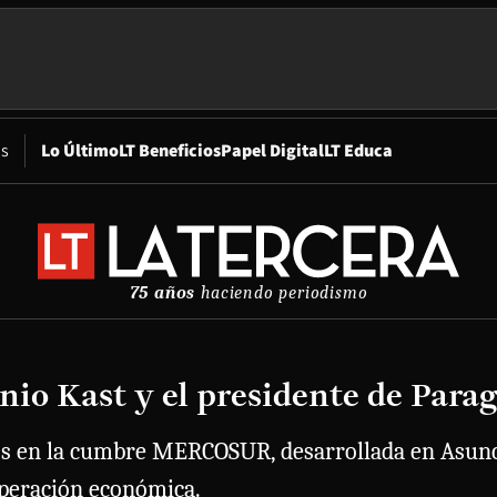
Opens in new window
os
Lo Último
LT Beneficios
Papel Digital
LT Educa
75 años
haciendo periodismo
ntonio Kast y el presidente de 
os en la cumbre MERCOSUR, desarrollada en Asunci
ooperación económica.