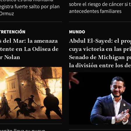
sobre el riesgo de cáncer si 
egistra fuerte salto por plan
antecedentes familiares
 Ormuz
TRETENCIÓN
MUNDO
s del Mar: la amenaza
Abdul El-Sayed: el pro
atente en La Odisea de
cuya victoria en las pr
r Nolan
Senado de Michigan p
la división entre los 
benito lleva su nuevo