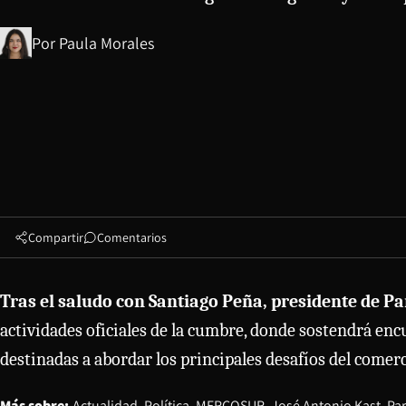
Por
Paula Morales
Compartir
Comentarios
Tras el saludo con Santiago Peña, presidente de P
actividades oficiales de la cumbre, donde sostendrá encu
destinadas a abordar los principales desafíos del comerci
Más sobre:
Actualidad
Política
MERCOSUR
José Antonio Kast
Pa