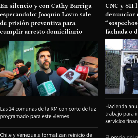
En silencio y con Cathy Barriga
CNC y SII 
esperándolo: Joaquín Lavín sale
denunciar 
de prisión preventiva para
“sospechoso
cumplir arresto domiciliario
fachada o d
Hacienda anun
Las 14 comunas de la RM con corte de luz
trabajo para 
programado para este viernes
servicios fina
Chile y Venezuela formalizan reinicio de
El precio del