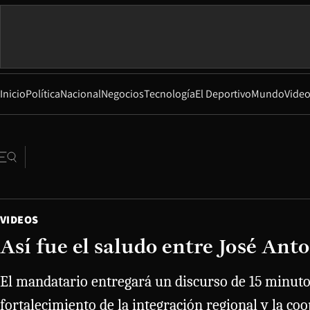
Inicio
Política
Nacional
Negocios
Tecnología
El Deportivo
Mundo
Vide
VIDEOS
Así fue el saludo entre José A
El mandatario entregará un discurso de 15 minut
fortalecimiento de la integración regional y la c