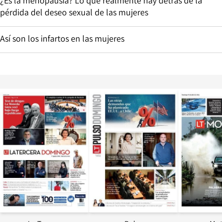
¿Es la menopausia? Lo que realmente hay detrás de la
pérdida del deseo sexual de las mujeres
Así son los infartos en las mujeres
Opens in new window
Opens in ne