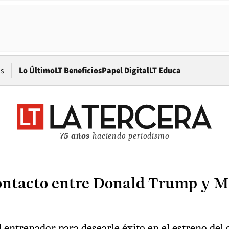
Opens in new window
os
Lo Último
LT Beneficios
Papel Digital
LT Educa
75 años
haciendo periodismo
 contacto entre Donald Trump y M
entrenador para desearle éxito en el estreno del 