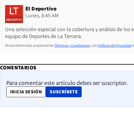
El Deportivo
Lunes, 8:45 AM
Una selección especial con la cobertura y análisis de los
equipo de Deportes de La Tercera.
Al suscribirte estás aceptando los
Términos y Condiciones
y las
Políticas de Privacidad
d
COMENTARIOS
Para comentar este artículo debes ser suscriptor.
OPENS IN NEW WINDOW
INICIA SESIÓN
SUSCRÍBETE