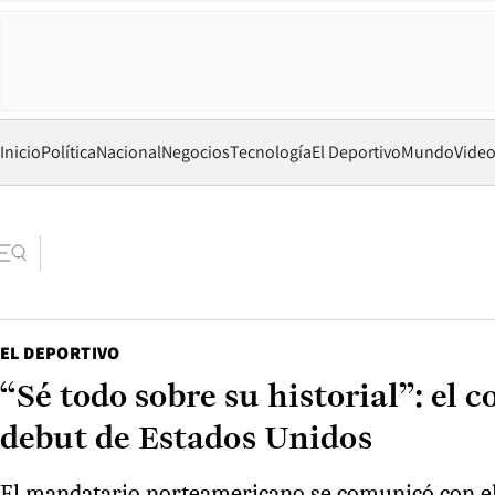
Inicio
Política
Nacional
Negocios
Tecnología
El Deportivo
Mundo
Vide
EL DEPORTIVO
“Sé todo sobre su historial”: el
debut de Estados Unidos
El mandatario norteamericano se comunicó con el 