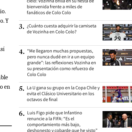
cielo: Vozinha brilla en su fiesta de
bienvenida frente a miles de
io.
fanáticos de Colo Colo
o. Y
¿Cuánto cuesta adquirir la camiseta
3
.
de Vozinha en Colo Colo?
sí
“Me llegaron muchas propuestas,
4
.
pero nunca dudé en ir a un equipo
grande”: las reflexiones Vozinha en
su presentación como refuerzo de
Colo Colo
ible
po en
La U gana su grupo en la Copa Chile y
5
.
evita el Clásico Universitario en los
octavos de final
Luis Figo pide que Infantino
6
.
renuncie a la FIFA: “Es el
comportamiento más bajo,
deshonesto y cobarde que he visto”