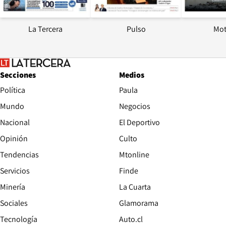
La Tercera
Pulso
Mot
Secciones
Medios
Política
Paula
Mundo
Negocios
Nacional
El Deportivo
Opinión
Culto
Tendencias
Mtonline
Servicios
Finde
Opens in new window
Minería
La Cuarta
Opens in new wind
Sociales
Glamorama
Opens in new window
Tecnología
Auto.cl