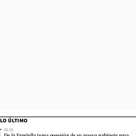
LO ÚLTIMO
00:35
De la Espriella toma posesión de su nuevo gabinete para