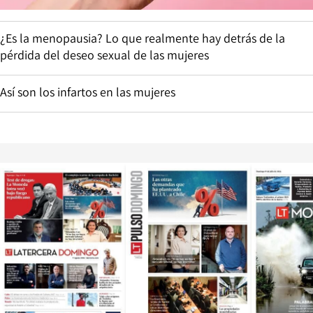
¿Es la menopausia? Lo que realmente hay detrás de la
pérdida del deseo sexual de las mujeres
Así son los infartos en las mujeres
Opens in new window
Opens in ne