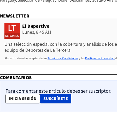
Paraguay
Selección de Paraguay
Didier Deschamps
Gustavo Alfar
NEWSLETTER
El Deportivo
Lunes, 8:45 AM
Una selección especial con la cobertura y análisis de los
equipo de Deportes de La Tercera.
Al suscribirte estás aceptando los
Términos y Condiciones
y las
Políticas de Privacidad
d
COMENTARIOS
Para comentar este artículo debes ser suscriptor.
OPENS IN NEW WINDOW
INICIA SESIÓN
SUSCRÍBETE