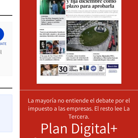
RATE
l
La mayoría no entiende el debate por el
impuesto a las empresas. El resto lee La
Tercera.
Plan Digital+