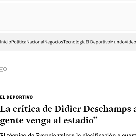
Inicio
Política
Nacional
Negocios
Tecnología
El Deportivo
Mundo
Vide
EL DEPORTIVO
La crítica de Didier Deschamps a
gente venga al estadio”
El técnico de Francia valora la clasificación a cuart