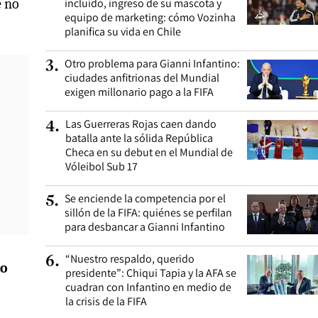
e no
incluido, ingreso de su mascota y
equipo de marketing: cómo Vozinha
planifica su vida en Chile
Otro problema para Gianni Infantino:
3
.
ciudades anfitrionas del Mundial
exigen millonario pago a la FIFA
Las Guerreras Rojas caen dando
4
.
batalla ante la sólida República
Checa en su debut en el Mundial de
Vóleibol Sub 17
Se enciende la competencia por el
5
.
sillón de la FIFA: quiénes se perfilan
para desbancar a Gianni Infantino
“Nuestro respaldo, querido
6
.
lo
presidente”: Chiqui Tapia y la AFA se
cuadran con Infantino en medio de
la crisis de la FIFA