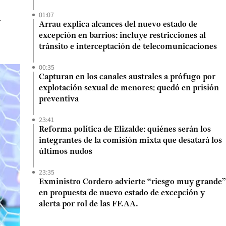
01:07
a
Arrau explica alcances del nuevo estado de
excepción en barrios: incluye restricciones al
tránsito e interceptación de telecomunicaciones
00:35
Capturan en los canales australes a prófugo por
explotación sexual de menores: quedó en prisión
preventiva
23:41
Reforma política de Elizalde: quiénes serán los
integrantes de la comisión mixta que desatará los
últimos nudos
23:35
Exministro Cordero advierte “riesgo muy grande”
en propuesta de nuevo estado de excepción y
alerta por rol de las FF.AA.