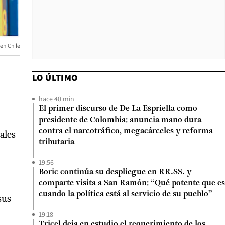
en Chile
LO ÚLTIMO
hace 40 min
El primer discurso de De La Espriella como
presidente de Colombia: anuncia mano dura
contra el narcotráfico, megacárceles y reforma
ales
tributaria
19:56
Boric continúa su despliegue en RR.SS. y
comparte visita a San Ramón: “Qué potente que es
cuando la política está al servicio de su pueblo”
sus
19:18
Tricel deja en estudio el requerimiento de los