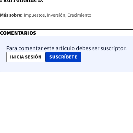
Más sobre:
Impuestos
Inversión
Crecimiento
COMENTARIOS
Para comentar este artículo debes ser suscriptor.
OPENS IN NEW WINDOW
INICIA SESIÓN
SUSCRÍBETE