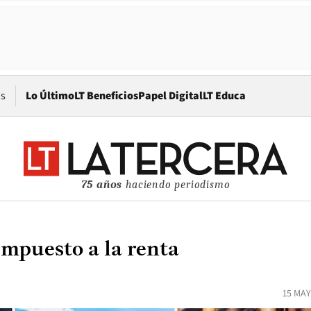
Opens in new window
os
Lo Último
LT Beneficios
Papel Digital
LT Educa
75 años
haciendo periodismo
 impuesto a la renta
15 MAY