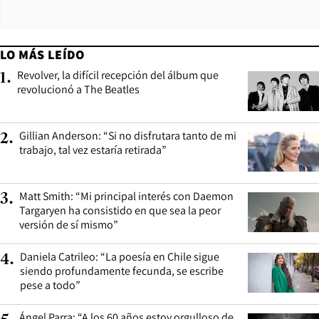
LO MÁS LEÍDO
Revolver, la difícil recepción del álbum que
1
.
revolucionó a The Beatles
Gillian Anderson: “Si no disfrutara tanto de mi
2
.
trabajo, tal vez estaría retirada”
Matt Smith: “Mi principal interés con Daemon
3
.
Targaryen ha consistido en que sea la peor
versión de sí mismo”
Daniela Catrileo: “La poesía en Chile sigue
4
.
siendo profundamente fecunda, se escribe
pese a todo”
Ángel Parra: “A los 60 años estoy orgulloso de