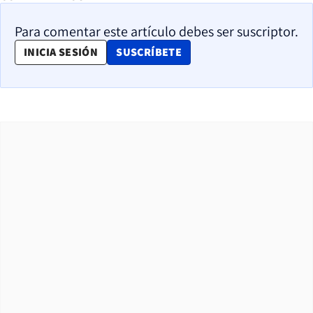
Para comentar este artículo debes ser suscriptor.
OPENS IN NEW WINDOW
INICIA SESIÓN
SUSCRÍBETE