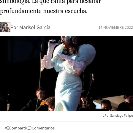
simbología. La que canta para desafiar
profundamente nuestra escucha.
Por
Marisol García
14 NOVIEMBRE 2022
Santiago Felipe
Compartir
Comentarios